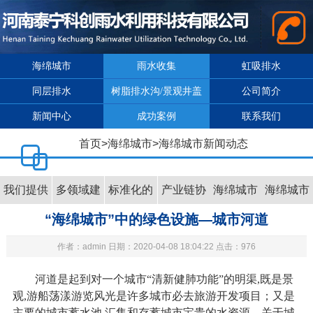
海绵城市
雨水收集
虹吸排水
同层排水
树脂排水沟/景观井盖
公司简介
新闻中心
成功案例
联系我们
首页
>
海绵城市
>
海绵城市新闻动态
我们提供
多领域建
标准化的
产业链协
海绵城市
海绵城市
的服务
“海绵城市”中的绿色设施—城市河道
设的技术
运行与维
同与产业
政策指引
新闻动态
支持
护
化落地
作者：admin 日期：2020-04-08 18:04:22 点击：976
河道是起到对一个城市“清新健肺功能”的明渠,既是景
观,游船荡漾游览风光是许多城市必去旅游开发项目；又是
主要的城市蓄水池,汇集和存蓄城市宝贵的水资源。关于城