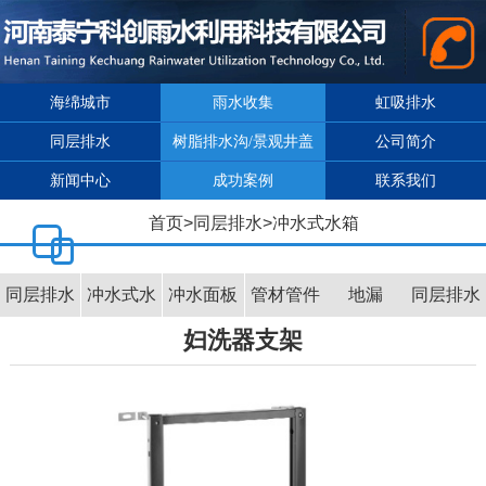
海绵城市
雨水收集
虹吸排水
同层排水
树脂排水沟/景观井盖
公司简介
新闻中心
成功案例
联系我们
首页
>
同层排水
>
冲水式水箱
同层排水
冲水式水
冲水面板
管材管件
地漏
同层排水
妇洗器支架
介绍
箱
效果图