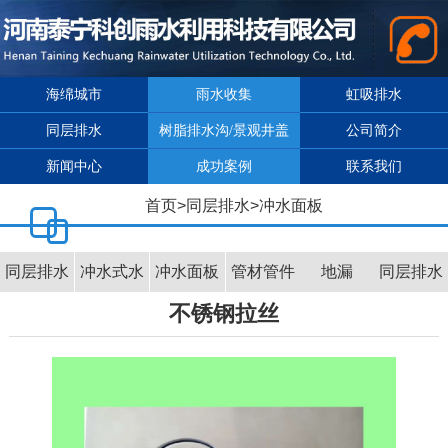
海绵城市
雨水收集
虹吸排水
同层排水
树脂排水沟/景观井盖
公司简介
新闻中心
成功案例
联系我们
首页
>
同层排水
>
冲水面板
同层排水
冲水式水
冲水面板
管材管件
地漏
同层排水
不锈钢拉丝
介绍
箱
效果图