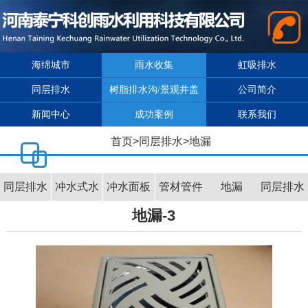
海绵城市
雨水收集
虹吸排水
同层排水
树脂排水沟/景观井盖
公司简介
新闻中心
成功案例
联系我们
首页
>
同层排水
>
地漏
同层排水
冲水式水
冲水面板
管材管件
地漏
同层排水
地漏-3
介绍
箱
效果图