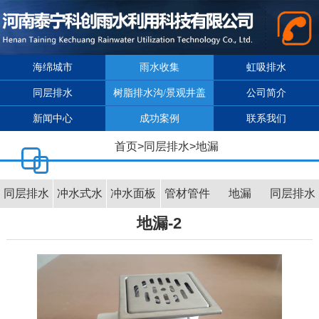
海绵城市
雨水收集
虹吸排水
同层排水
树脂排水沟/景观井盖
公司简介
新闻中心
成功案例
联系我们
首页
>
同层排水
>
地漏
同层排水
冲水式水
冲水面板
管材管件
地漏
同层排水
地漏-2
介绍
箱
效果图