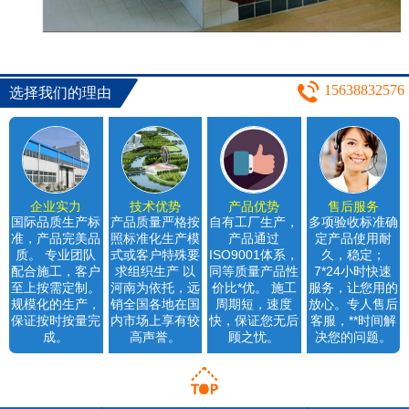
15638832576
选择我们的理由
企业实力
技术优势
产品优势
售后服务
国际品质生产标
产品质量严格按
自有工厂生产，
多项验收标准确
准，产品完美品
照标准化生产模
产品通过
定产品使用耐
质。 专业团队
式或客户特殊要
ISO9001体系，
久，稳定；
配合施工，客户
求组织生产 以
同等质量产品性
7*24小时快速
至上按需定制。
河南为依托，远
价比*优。 施工
服务，让您用的
规模化的生产，
销全国各地在国
周期短，速度
放心。专人售后
保证按时按量完
内市场上享有较
快，保证您无后
客服，**时间解
成。
高声誉。
顾之忧。
决您的问题。