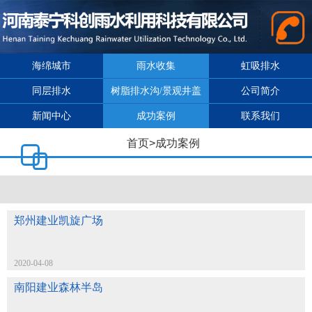
海绵城市
雨水收集
虹吸排水
同层排水
树脂排水沟/景观井盖
公司简介
新闻中心
成功案例
联系我们
首页
>
成功案例
郑州建业凯旋广场
2020-04-08
南阳建业森林半岛