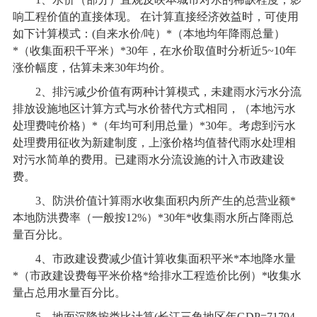
响工程价值的直接体现。 在计算直接经济效益时，可使用
如下计算模式：(自来水价/吨）*（本地均年降雨总量）
*（收集面积千平米）*30年，在水价取值时分析近5~10年
涨价幅度，估算未来30年均价。
2
、排污减少价值有两种计算模式，未建雨水污水分流
排放设施地区计算方式与水价替代方式相同，（本地污水
处理费吨价格）*（年均可利用总量）*30年。考虑到污水
处理费用征收为新建制度，上涨价格均值替代雨水处理相
对污水简单的费用。已建雨水分流设施的计入市政建设
费。
3
、防洪价值计算雨水收集面积内所产生的总营业额*
本地防洪费率（一般按12%）*30年*收集雨水所占降雨总
量百分比。
4
、市政建设费减少值计算收集面积平米*本地降水量
*（市政建设费每平米价格*给排水工程造价比例）*收集水
量占总用水量百分比。
5
、地面沉降按类比计算(长江三角地区年GDP=71794