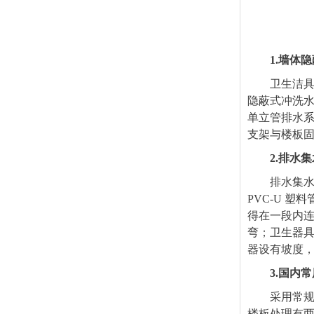
1.
墙体隐
卫生洁
隐蔽式冲洗水
单立管排水系
支架与楼板
2.
排水集
排水集
PVC-U 
得在一段内
弯；卫生器
器设有坡度
3.
国内常
采用常规
楼板处理有