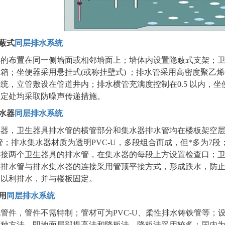
蔽式
同层排水系统
具的布置在同一侧墙面或相邻墙面上；墙体内设置隐蔽式支架；
箱；坐便器采用悬挂式(或称挂壁式) ；排水管采用高密度聚乙烯
统，立管敷设在管道井内；排水横管充满度控制在0.5 以内，坐
固定处均采取防噪声传递措施。
水器
同层排水系统
水器，卫生器具排水管的横管部分和集水器排水管均在楼板架空
塑料管；排水集水器材质为透明PVC-U，多段组合而成，但*多为
连接两个卫生器具的排水管，在集水器的每段上方设置检查口；卫
具排水管与排水集水器的连接采用管顶平接方式，形成跌水，防
，以利排水，并与楼板固定。
用
同层排水系统
管件，管件不需特制；管材可为PVC-U、柔性排水铸铁管等；
两种方法，即地面局部提高法和降板法，降板法采用较多；国内