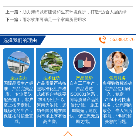
上一篇：
助力海绵城市建设和生态环境保护，打造*适合人居的绿
下一篇：
色生态家园
雨水收集可满足一个家庭所需用水
15638832576
选择我们的理由
企业实力
技术优势
产品优势
售后服务
国际品质生产标
产品质量严格按
自有工厂生产，
多项验收标准确
准，产品完美品
照标准化生产模
产品通过
定产品使用耐
质。 专业团队
式或客户特殊要
ISO9001体系，
久，稳定；
配合施工，客户
求组织生产 以
同等质量产品性
7*24小时快速
至上按需定制。
河南为依托，远
价比*优。 施工
服务，让您用的
规模化的生产，
销全国各地在国
周期短，速度
放心。专人售后
保证按时按量完
内市场上享有较
快，保证您无后
客服，**时间解
成。
高声誉。
顾之忧。
决您的问题。