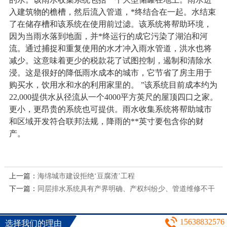
入建筑物的檐槽，然后流入管道，*终结合在一起。水结束
了在储存槽和该系统在使用前过滤。该系统将帮助环境，
因为当雨水落到地面，并*终运行的成它污染了湖泊和河
流。通过捕捉和重复使用的水才冲入雨水管道，洪水也将
减少。这意味着更少的税款花了试图控制，遏制和清除水
浸。这是很好的降低雨水成本的城市，它节省了房主用于
购买水，饮用水和水的利用家里的。 ”该系统目前成本约为
22,000提供水从径流从一个4000平方英尺的屋顶四口之家。
更小，更昂贵的系统也可提供。
雨水收集系统
将帮助城市
和区域开发符合联邦法规，降雨的**英寸要包含你的财
产。
上一篇：
海绵城市建设拒绝‘豆腐渣’工程
下一篇：
同层排水系统具有产界明确、产权纠纷少、管道维修不干
扰下层住户等特点
15638832576
选择我们的理由