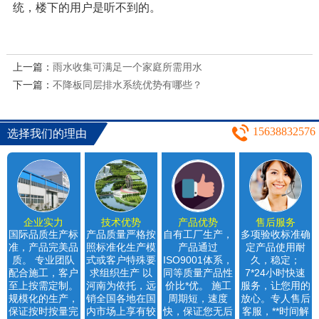
统，楼下的用户是听不到的。
上一篇：
雨水收集可满足一个家庭所需用水
下一篇：
不降板同层排水系统优势有哪些？
15638832576
选择我们的理由
企业实力
技术优势
产品优势
售后服务
国际品质生产标
产品质量严格按
自有工厂生产，
多项验收标准确
准，产品完美品
照标准化生产模
产品通过
定产品使用耐
质。 专业团队
式或客户特殊要
ISO9001体系，
久，稳定；
配合施工，客户
求组织生产 以
同等质量产品性
7*24小时快速
至上按需定制。
河南为依托，远
价比*优。 施工
服务，让您用的
规模化的生产，
销全国各地在国
周期短，速度
放心。专人售后
保证按时按量完
内市场上享有较
快，保证您无后
客服，**时间解