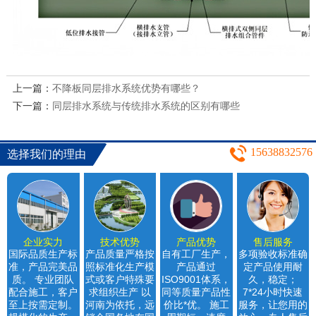
上一篇：
不降板同层排水系统优势有哪些？
下一篇：
同层排水系统与传统排水系统的区别有哪些
15638832576
选择我们的理由
企业实力
技术优势
产品优势
售后服务
国际品质生产标
产品质量严格按
自有工厂生产，
多项验收标准确
准，产品完美品
照标准化生产模
产品通过
定产品使用耐
质。 专业团队
式或客户特殊要
ISO9001体系，
久，稳定；
配合施工，客户
求组织生产 以
同等质量产品性
7*24小时快速
至上按需定制。
河南为依托，远
价比*优。 施工
服务，让您用的