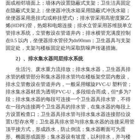
面或相邻墙面上；墙体内设置隐蔽式支架；卫生洁具固定
在隐蔽式支架上；坐便器冲洗水箱采用隐蔽式冲洗水箱；
坐便器采用悬挂式(或称挂壁式) ；排水管采用高密度聚乙
烯(HDPE)管，热熔和电熔连接；排水立管采用苏维脱单立
管排水系统，立管敷设在管道井内；排水横管充满度控制
在0.5 以内，坐便器排水管径为dn90mm；卫生器具与支架
固定处，支架与楼板固定处均采取防噪声传递措施。
2
）、排水集水器
同层排水系统
生活污、废水重力流排放；排水集水器，卫生器具排
水管的横管部分和集水器排水管均在楼板架空层内敷设，
排水立管敷设在管道井内，一般采用螺旋PVC-U 塑料管；
排水集水器材质为透明PVC-U，多段组合而成，但*多为7
段；排水集水器的每段可连接一个卫生器具排水管，不得
在一段内连接两个卫生器具的排水管，在集水器的每段上
方设置检查口；卫生器具排水管与排水集水器连接部位设
置U型存水弯；卫生器具排水管与排水集水器的连接采用管
顶平接方式，形成跌水，防止倒流；集水器断面可为蛋
形、椭圆形或圆形；集水器设有坡度，以利排水，并与楼