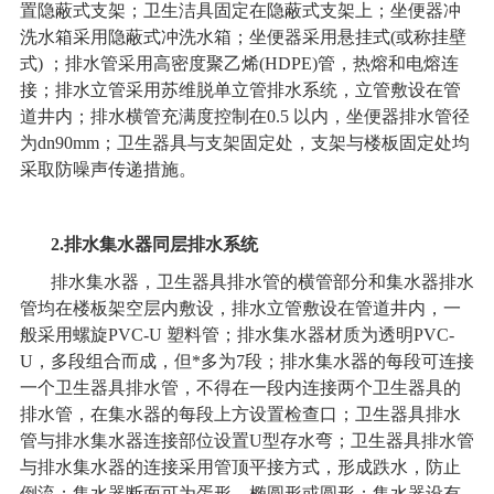
置隐蔽式支架；卫生洁具固定在隐蔽式支架上；坐便器冲
洗水箱采用隐蔽式冲洗水箱；坐便器采用悬挂式(或称挂壁
式) ；排水管采用高密度聚乙烯(HDPE)管，热熔和电熔连
接；排水立管采用苏维脱单立管排水系统，立管敷设在管
道井内；排水横管充满度控制在0.5 以内，坐便器排水管径
为dn90mm；卫生器具与支架固定处，支架与楼板固定处均
采取防噪声传递措施。
2.
排水集水器
同层排水系统
排水集水器，卫生器具排水管的横管部分和集水器排水
管均在楼板架空层内敷设，排水立管敷设在管道井内，一
般采用螺旋PVC-U 塑料管；排水集水器材质为透明PVC-
U，多段组合而成，但*多为7段；排水集水器的每段可连接
一个卫生器具排水管，不得在一段内连接两个卫生器具的
排水管，在集水器的每段上方设置检查口；卫生器具排水
管与排水集水器连接部位设置U型存水弯；卫生器具排水管
与排水集水器的连接采用管顶平接方式，形成跌水，防止
倒流；集水器断面可为蛋形、椭圆形或圆形；集水器设有