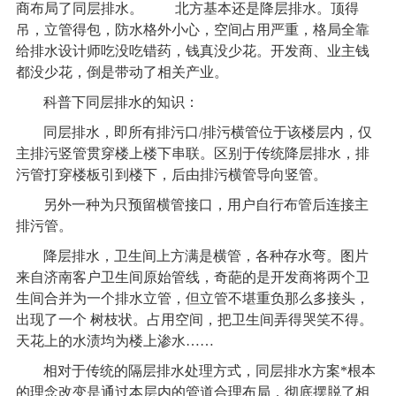
商布局了同层排水。 北方基本还是降层排水。顶得
吊，立管得包，防水格外小心，空间占用严重，格局全靠
给排水设计师吃没吃错药，钱真没少花。开发商、业主钱
都没少花，倒是带动了相关产业。
科普下同层排水的知识：
同层排水，即所有排污口/排污横管位于该楼层内，仅
主排污竖管贯穿楼上楼下串联。区别于传统降层排水，排
污管打穿楼板引到楼下，后由排污横管导向竖管。
另外一种为只预留横管接口，用户自行布管后连接主
排污管。
降层排水，卫生间上方满是横管，各种存水弯。图片
来自济南客户卫生间原始管线，奇葩的是开发商将两个卫
生间合并为一个排水立管，但立管不堪重负那么多接头，
出现了一个 树枝状。占用空间，把卫生间弄得哭笑不得。
天花上的水渍均为楼上渗水……
相对于传统的隔层排水处理方式，同层排水方案*根本
的理念改变是通过本层内的管道合理布局，彻底摆脱了相