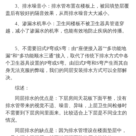
3
、排水噪音小：排水管布置在楼板上，被回填垫层覆
盖后有较好的隔音效果，从而排水噪音大大减小。
4
、渗漏水机率小：卫生间楼板不被卫生器具管道穿
越，减小了渗漏水的机率，也能有效地防止疾病的传播。
5
、不需要旧式P弯或S弯：由“座便接入器”“多功能地
漏”和“多功能顺水三通”接入，取代了传统下排水方式中各
个卫生器具设置的P弯或S弯。由旧式P弯和S弯产生而其自
身无法克服的弊端，我们的同层安装排水方式可以全部解
决。
综述：
同层排水的优点是：下层房间天花板下面平整，没有
排水管带来的视觉不适、噪音、异味，上层卫生间检修时
不需要到下层房间里面来。比较适合上下层是不同业主的
情况。
同层排水的缺点是：因为排水管埋设在楼面垫层中，