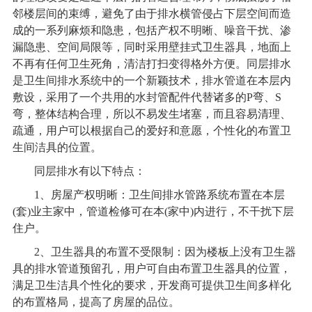
邻楼层间的束缚，避免了由于排水横管侵占下层空间而造
成的一系列麻烦和隐患，包括产权不明晰、噪音干扰、渗
漏隐患、空间局限等，同时采用壁挂式卫生器具，地面上
不再有任何卫生死角，清洁打扫变得格外方便。同层排水
是卫生间排水系统中的一个新颖技术，排水管道在本层内
敷设，采用了一个共用的水封管配件代替诸多的P弯、S
弯，整体结构合理，所以不易发生堵塞，而且容易清理、
疏通，用户可以根据自己的爱好和意愿，个性化的布置卫
生间洁具的位置。
同层排水有以下特点：
1
、房屋产权明晰：卫生间排水管路系统布置在本层
(套)业主家中，管道检修可在本(家中)内进行，不干扰下层
住户。
2
、卫生器具的布置不受限制：因为楼板上没有卫生器
具的排水管道预留孔，用户可自由布置卫生器具的位置，
满足卫生洁具个性化的要求，开发商可提供卫生间多样化
的布置格局，提高了房屋的品位。