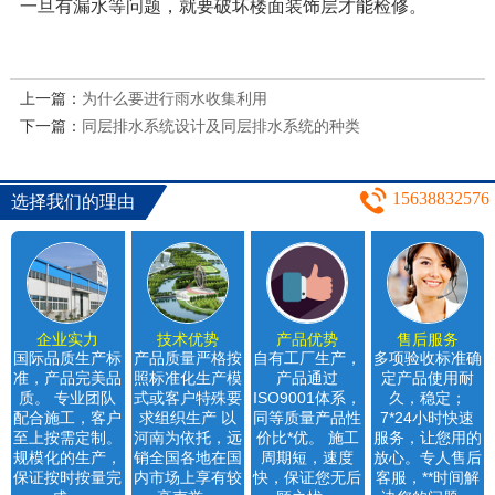
一旦有漏水等问题，就要破坏楼面装饰层才能检修。
上一篇：
为什么要进行雨水收集利用
下一篇：
同层排水系统设计及同层排水系统的种类
15638832576
选择我们的理由
企业实力
技术优势
产品优势
售后服务
国际品质生产标
产品质量严格按
自有工厂生产，
多项验收标准确
准，产品完美品
照标准化生产模
产品通过
定产品使用耐
质。 专业团队
式或客户特殊要
ISO9001体系，
久，稳定；
配合施工，客户
求组织生产 以
同等质量产品性
7*24小时快速
至上按需定制。
河南为依托，远
价比*优。 施工
服务，让您用的
规模化的生产，
销全国各地在国
周期短，速度
放心。专人售后
保证按时按量完
内市场上享有较
快，保证您无后
客服，**时间解