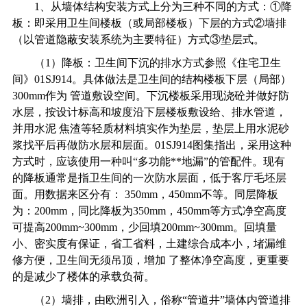
1
、从墙体结构安装方式上分为三种不同的方式：①降
板：即采用卫生间楼板（或局部楼板）下层的方式②墙排
（以管道隐蔽安装系统为主要特征）方式③垫层式。
（1）降板：卫生间下沉的排水方式参照《住宅卫生
间》01SJ914。具体做法是卫生间的结构楼板下层（局部）
300mm作为 管道敷设空间。下沉楼板采用现浇砼并做好防
水层，按设计标高和坡度沿下层楼板敷设给、排水管道，
并用水泥 焦渣等轻质材料填实作为垫层，垫层上用水泥砂
浆找平后再做防水层和层面。01SJ914图集指出，采用这种
方式时，应该使用一种叫“多功能**地漏”的管配件。现有
的降板通常是指卫生间的一次防水层面，低于客厅毛坯层
面。用数据来区分有： 350mm，450mm不等。同层降板
为：200mm，同比降板为350mm，450mm等方式净空高度
可提高200mm~300mm，少回填200mm~300mm。回填量
小、密实度有保证，省工省料，土建综合成本小，堵漏维
修方便，卫生间无须吊顶，增加 了整体净空高度，更重要
的是减少了楼体的承载负荷。
（2）墙排，由欧洲引入，俗称“管道井”墙体内管道排