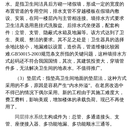
水。是指卫生间洁具后方砌一堵假墙，形成一定的宽度的
布置管道的专用空间，排水支管不穿越楼板在假墙内敷
设、安装，在同一楼层内与主管相连接。墙排水方式要求
卫生洁具选用悬挂式洗脸盆、后排水式坐便器，配套构
件：立管、支管、隐蔽式水箱及地漏等。该方式达到了卫
生、美观、整洁的要求。其不足之处是：卫生器具的选择
余地比较小，地漏难以设置，造价高，管道维修比较困
难.GB50015-2003规范条文所指的关键问题，这种墙排水方
式起码还不符合我国国情，其次，其建筑投资大，穿墙管
件多，无法解决卫生间的地表水。不值得推广。
（3）垫层式：指垫高卫生间地面的垫层法，这种方式
采用的不多，原因是容易产生“内水外溢”。在老房改选中
不得已的情况下偶尔采用。新的工程由于其施工难度大，
费工费料，影响美观，增加楼体的承载负荷。现已不再使
用了。
同层排水系统
主构成件为：总管、多通道接头、支
管、座便接入器、多功能地漏、多功能顺水三通等。