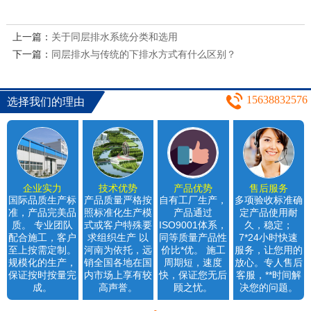
上一篇：
关于同层排水系统分类和选用
下一篇：
同层排水与传统的下排水方式有什么区别？
15638832576
选择我们的理由
企业实力
技术优势
产品优势
售后服务
国际品质生产标
产品质量严格按
自有工厂生产，
多项验收标准确
准，产品完美品
照标准化生产模
产品通过
定产品使用耐
质。 专业团队
式或客户特殊要
ISO9001体系，
久，稳定；
配合施工，客户
求组织生产 以
同等质量产品性
7*24小时快速
至上按需定制。
河南为依托，远
价比*优。 施工
服务，让您用的
规模化的生产，
销全国各地在国
周期短，速度
放心。专人售后
保证按时按量完
内市场上享有较
快，保证您无后
客服，**时间解
成。
高声誉。
顾之忧。
决您的问题。