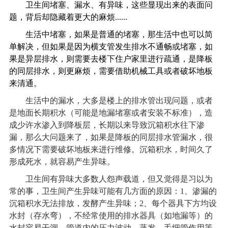
卫生间堵塞、漏水、有异味，这些显现出来的表面问
题，背后却隐藏着更大的麻烦......
生活中堵塞，如果是普通的堵塞，那生活中也可以简
单解决，但如果是因为横支管发生排水不通畅或堵塞，如
果是异层排水，则需要去楼下住户家里进行疏通，是降板
的同层排水，则更麻烦，需要借助机械工具或者破坏地板
来清通。
生活中的漏水，大多是楼上的排水管出现问题，或者
是地面长期积水（可能是地漏堵塞或者安装不标准），造
成少许水渗入到降板层，长期以来导致沉箱积水往下渗
漏，那么大问题来了，如果是降板的同层排水管漏水，很
多情况下需要破坏地板来进行维修。沉箱积水，时间久了
形成死水，就容易产生异味。
卫生间有异味大多数人怨声载道，但又觉得是习以为
常的事，卫生间产生异味可能有几方面的原因：1、渗漏的
沉箱积水无法排放，发酵产生异味；2、每个器具下方均设
水封（存水弯），不经常使用的排水器具（如地漏等）的
水封容易干涸，管道内的压力波动、蒸发、毛细管作用等