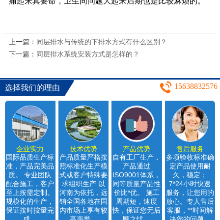
痛起来真要命，卫生间问题大起来后期也是比较麻烦的。
上一篇：
同层排水与传统的下排水方式有什么区别？
下一篇：
同层排水系统安装方式是怎样的？
15638832576
选择我们的理由
企业实力
技术优势
产品优势
售后服务
国际品质生产标
产品质量严格按
自有工厂生产，
多项验收标准确
准，产品完美品
照标准化生产模
产品通过
定产品使用耐
质。 专业团队
式或客户特殊要
ISO9001体系，
久，稳定；
配合施工，客户
求组织生产 以
同等质量产品性
7*24小时快速
至上按需定制。
河南为依托，远
价比*优。 施工
服务，让您用的
规模化的生产，
销全国各地在国
周期短，速度
放心。专人售后
保证按时按量完
内市场上享有较
快，保证您无后
客服，**时间解
成。
高声誉。
顾之忧。
决您的问题。