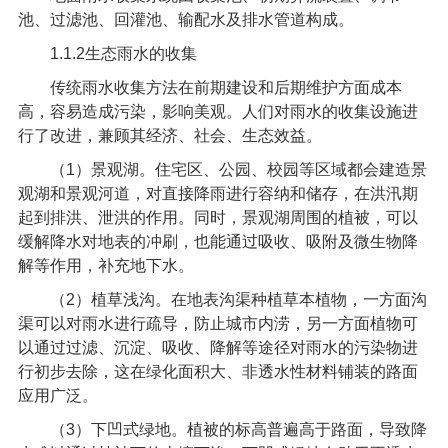
池、过滤池、回灌池、输配水及排水管道构成。
1.1.2
生态雨水的收集
传统雨水收集方法在前期建设和后期维护方面成本
高，容易造成污染，影响美观。人们对雨水的收集设施进
行了改进，兼顾其经济、社会、生态效益。
（
1
）景观湖。住宅区、公园、校园等区域都会建造景
观湖和景观河道，对直接降雨进行容纳和储存，在洪汛期
起到排洪、泄洪的作用。同时，景观湖周围的植被，可以
缓解降水对地表的冲刷，也能通过吸收、吸附及微生物降
解等作用，补充地下水。
（
2
）植草浅沟。在地表沟渠种植草本植物，一方面沟
渠可以对雨水进行疏导，防止城市内涝，另一方面植物可
以通过过滤、沉淀、吸收、降解等途径对雨水的污染物进
行初步去除，这在绿化面积大、非透水性材料铺装的路面
应用广泛。
（
3
）下凹式绿地。植被的标高普遍高于路面，导致降