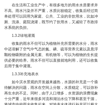
在生活和工业生产中，有很多地方的用水水质要求并
不高。雨水污染并不严重，水质比较稳定，收集后经过简
单处理可以回用为家庭、公共、工业的非饮用水，比如冲
厕、洗涤、庭院浇灌，既节约了饮用水，又减轻了市政排
水系统的负担。
1.3.2
绿地灌溉
收集的雨水不但可以为植物补充所需要的水分，雨水
中还溶解了空气中气态的氮、磷、硫等营养元素以及悬浮
颗粒物吸附的金属元素、有机物等，可以为植物的生长提
供必要的给养。雨水不但可以直接就地利用，还可以收集
后用于集中灌溉。
1.3.3
补充地表水
如今滨水景观的开发越来越热，水源的补充是一个亟
待解决的问题，雨水在空间上分散，水质稳定，可以弥补
再生水的不足。同时，由于人口增多，水资源的浪费现象
十分严重，近年来很多河流和湖泊水位下降和甚至干涸，
将城市中的雨水收集起来，对地表水体进行补充可以极大