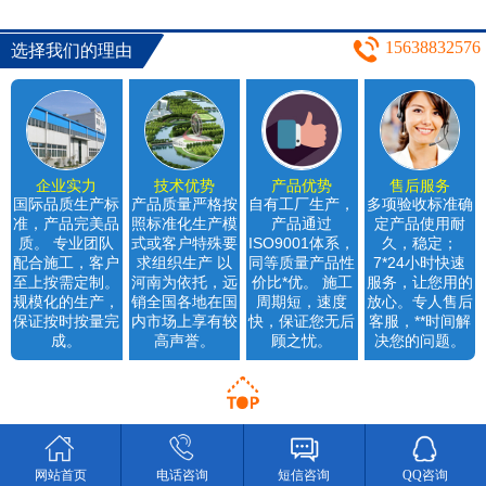
15638832576
选择我们的理由
企业实力
技术优势
产品优势
售后服务
国际品质生产标
产品质量严格按
自有工厂生产，
多项验收标准确
准，产品完美品
照标准化生产模
产品通过
定产品使用耐
质。 专业团队
式或客户特殊要
ISO9001体系，
久，稳定；
配合施工，客户
求组织生产 以
同等质量产品性
7*24小时快速
至上按需定制。
河南为依托，远
价比*优。 施工
服务，让您用的
规模化的生产，
销全国各地在国
周期短，速度
放心。专人售后
保证按时按量完
内市场上享有较
快，保证您无后
客服，**时间解
成。
高声誉。
顾之忧。
决您的问题。
网站首页
电话咨询
短信咨询
QQ咨询