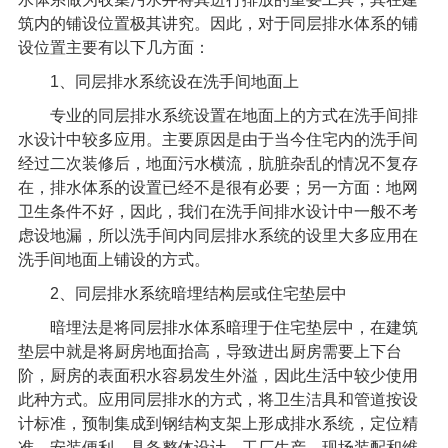
筑内的铺设位置极其讲究。因此，对于同层排水体系的铺
设位置主要有以下几方面：
1
、
同层排水系统
设在洗手间地面上
专业的
同层排水系统
设置在地面上的方式在洗手间排
水设计中较多应用。主要原因是由于当今住宅内的洗手间
经过二次装修后，地面污水横流，肮脏杂乱的情况不复存
在，排水体系的设置已经不是很有必要；另一方面：地网
卫生条件不好，因此，我们在洗手间排水设计中一般不考
虑设地漏，所以洗手间内同层排水系统的设里大多应用在
洗手间地面上铺设的方式。
2
、同层排水系统暗埋结构层或住宅垫层中
暗埋法是将同层排水体系暗理于住宅垫层中，在建筑
垫层中就是将厨房地面抬高，导致进出厨房需要上下台
阶，厨房的表面积水容易发生外溢，因此生活中较少使用
此种方式。应用同层排水的方式，将卫生洁具和管道按设
计标准，预制集成到钢结构支架上形成排水系统，定位精
准，安装便利，具备整体设计、工厂生产、现场装配和维