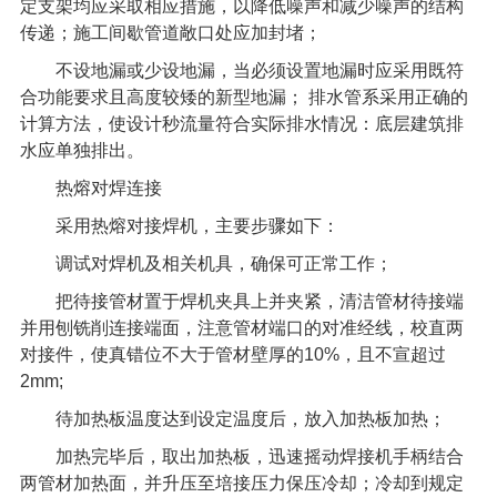
定支架均应采取相应措施，以降低噪声和减少噪声的结构
传递；施工间歇管道敞口处应加封堵；
不设地漏或少设地漏，当必须设置地漏时应采用既符
合功能要求且高度较矮的新型地漏；
排水管系采用正确的
计算方法，使设计秒流量符合实际排水情况：底层建筑排
水应单独排出。
热熔对焊连接
采用热熔对接焊机，主要步骤如下：
调试对焊机及相关机具，确保可正常工作；
把待接管材置于焊机夹具上并夹紧，清洁管材待接端
并用刨铣削连接端面，注意管材端口的对准经线，校直两
对接件，使真错位不大于管材壁厚的
10%
，且不宣超过
2mm;
待加热板温度达到设定温度后，放入加热板加热；
加热完毕后，取出加热板，迅速摇动焊接机手柄结合
两管材加热面，并升压至培接压力保压冷却；冷却到规定