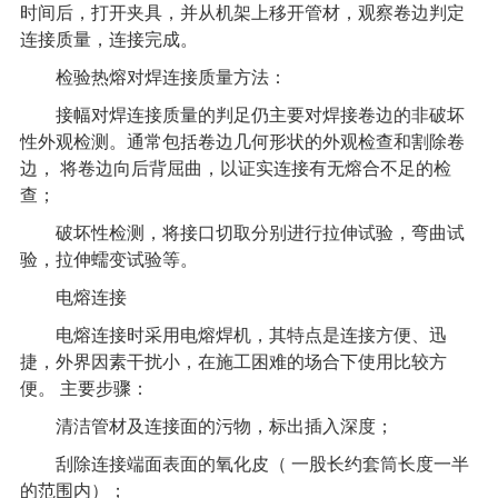
时间后，打开夹具，并从机架上移开管材，观察卷边判定
连接质量，连接完成。
检验热熔对焊连接质量方法：
接幅对焊连接质量的判足仍主要对焊接卷边的非破坏
性外观检测。通常包括卷边几何形状的外观检查和割除卷
边，
将卷边向后背屈曲，以证实连接有无熔合不足的检
查；
破坏性检测，将接口切取分别进行拉伸试验，弯曲试
验，拉伸蠕变试验等。
电熔连接
电熔连接时采用电熔焊机，其特点是连接方便、迅
捷，外界因素干扰小，在施工困难的场合下使用比较方
便。
主要步骤：
清洁管材及连接面的污物，标出插入深度；
刮除连接端面表面的氧化皮（
一股长约套筒长度一半
的范围内）；