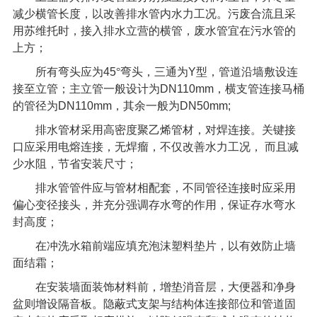
减少横管长度，以改善排水管内水力工况。污废合流且采
用苏维托时，接入排水立营的横管，废水管宜在污水管的
上方；
所有弯头应为
45
°弯头，三通为
Y
型，管道沿墙敷设连
接至立管；主立管一般设计为
DN110mm
，横支管连接马桶
的管径为
DN110mm
，其余一般为
DN50mm;
排水管材采用高密度聚乙烯管材，对焊连接。关键接
口应采用电熔连接，无焊瘤，不仅改善水力工况，
而且减
少水阻，节省安装尺寸；
排水管管件应与管材相配套，不同管径连接时应采用
偏心变径接头，并充分强调存水弯的作用，保证存水弯水
封高度；
在冲洗水箱前端应填充泡沫塑料垫片，以有效防止墙
面结霜；
在安装墙面装饰材料前，增垫消音层，大便器和净身
盆则增设隔音板。隐蔽式支架与结构体连接部位和管道固