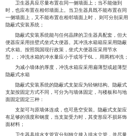
卫生器具应尽量布置在同一侧墙面上；当不能做到
时，也应布置在相邻墙面上。当卫生器具既不能布置在同
一侧墙面上，又不能布置在相邻墙面上时，
则可分别采用
隐蔽式安装系统；
隐蔽式安装系统能与任何晶牌的卫生器具配套，但大
便器应采用挂壁式坐式大便器。其冲洗水箱箱应采用隐蔽
式水箱。按照我国现行政策，坐式大便器应采用节水
型，；冲洗水箱的冲水量应小于或等于
6L
，
用两档冲洗；
为减小墙体的厚度，冲洗水箱应采用扁薄型或超薄型
隐蔽式水箱
隐蔽式安装系统的隐蔽式支架应为轻钢结构。隐蔽式
支架按固定方式不同，可分为与墙体固定，与楼板和与地
面固定固定三种：
支架可与原墙体连成，也可悬空安装。隐蔽式支架应
有足够的强度和钢度，当支架受力时，其变形应不损坏饰
面材料；
卫生器具排水支管宜分别独立接入排水立管，并尽量