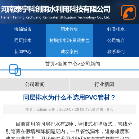
海绵城市
雨水收集
虹吸排水
同层排水
树脂排水沟/景观井盖
公司简介
新闻中心
成功案例
联系我们
首页
>
新闻中心
>
公司新闻
公司新闻
行业新闻
同层排水为什么不选用PVC管材？
作者：admin 日期：2020-07-29 09:49:08 点击：876
目前常用的同层排水有
2
种，墙排式和降板式，管线分
别隐藏在假墙和降板隔层内，一旦管线漏水，返修难度和
成本都非常高，因此建议采用性能和连接方式都非常可靠