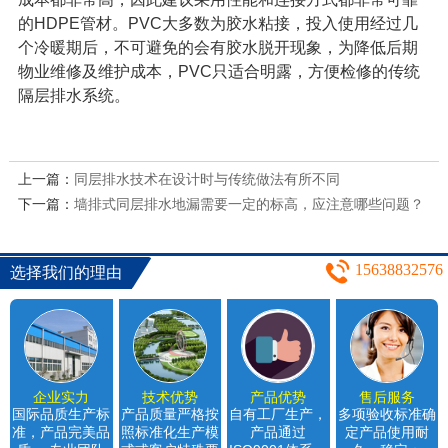
的
HDPE
管材。
PVC
大多数为胶水粘接，投入使用经过几
个冷暖期后，不可避免的会有胶水脱开现象，为降低后期
物业维修及维护成本，
PVC
只适合明露，方便检修的传统
隔层排水系统。
上一篇：
同层排水技术在设计时与传统做法有所不同
下一篇：
墙排式同层排水地漏需要一定的标高，应注意哪些问题？
15638832576
选择我们的理由
企业实力
技术优势
产品优势
售后服务
国际品质生产标
产品质量严格按
自有工厂生产，
多项验收标准确
准，产品完美品
照标准化生产模
产品通过
定产品使用耐