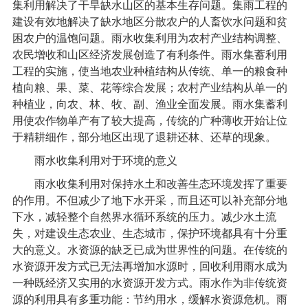
集利用解决了干旱缺水山区的基本生存问题。集雨工程的
建设有效地解决了缺水地区分散农户的人畜饮水问题和贫
困农户的温饱问题。雨水收集利用为农村产业结构调整、
农民增收和山区经济发展创造了有利条件。雨水集蓄利用
工程的实施，使当地农业种植结构从传统、单一的粮食种
植向粮、果、菜、花等综合发展；农村产业结构从单一的
种植业，向农、林、牧、副、渔业全面发展。雨水集蓄利
用使农作物单产有了较大提高，传统的广种薄收开始让位
于精耕细作，部分地区出现了退耕还林、还草的现象。
雨水收集利用对于环境的意义
雨水收集利用对保持水土和改善生态环境发挥了重要
的作用。不但减少了地下水开采，而且还可以补充部分地
下水，减轻整个自然界水循环系统的压力。减少水土流
失，对建设生态农业、生态城市，保护环境都具有十分重
大的意义。水资源的缺乏已成为世界性的问题。在传统的
水资源开发方式已无法再增加水源时，回收利用雨水成为
一种既经济又实用的水资源开发方式。雨水作为非传统资
源的利用具有多重功能：节约用水，缓解水资源危机。雨