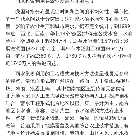
雨水收集利用在农业发展方面的意义
我国降水分布呈现出时间和空间的不均匀性，季节性
的干旱缺水问题十分突出，这种降水的不均匀性在很大程
度上影响了农业生产和城市用水。据不完全统计，到
1999
年底，西北、西南、华北
13
个省
(
区
)
共修建各类水窖、水池
等小、微型蓄水工程
464
万个，总蓄水容量
13.5
亿
m3
；发
展灌溉面积
2260
多万亩，其中节水灌溉工程面积
645
万
亩；解决了约
2380
多万人、
1730
多万头牲畜的饮水困难和
近
1740
万人的温饱问题。
雨水集蓄利用的工程模式与技术方法也呈现灵活多样
的特点。集流面形式有自然坡面、路面、人工集雨场
(
碾压
场、薄膜、混凝土等
)
，其中西南地区主要依靠天然集流，
北方地区采用人工集流场或天然集流场与人工拦截措施相
结合；蓄水工程形式北方地区以窑、窖、旱井为主，南方
地区以水池、水窖、塘坝为主；节水灌溉的方法有座水
种、点浇、管道输水灌溉、滴灌、渗灌、喷灌及精细地面
灌等。普遍采用了地膜覆盖及其他综合农业技术措施，有
些地区还开始发展设施种植、养殖业。由此可见，雨水收