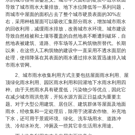
导致了城市雨水大量排放、地下水位降低等一系列问题，
而城市中屋面的面积占去了整个城市硬质表面的
30%
左
右，采用种植屋面可以吸收汇集部分雨水，增加城市雨水
的回收利用，减缓雨水排放，改善城市水环境。城市建设
导致自然植被和土壤等覆盖的自然地表不断遭到破坏，自
然地表被建筑、道路、停车场等人工构筑物所替代。长期
以来，在这些人工构筑物的建设中一直采用不透水面层的
处理，使得降落在其表面的雨水通过排水装置迅速排入城
市雨水管网。
2
、城市雨水收集利用方式主要包括屋面雨水利用、屋
顶绿化雨水利用、园区雨水利用和回灌地下水雨水利用四
种。由于天然雨水具有硬度低，污染物少等优点，因此它
在减少城市雨洪危害，开拓水源方面正日益成为重要主
题。对于大型公用建筑、居住区、建筑群体等屋面及地面
雨水，经收集和一定处理后，除用于浇灌农作物、补充地
下水，还可用于景观环境、绿化、洗车场用水、道路冲
洗、冷却水补充、冲厕及一些其它非生活用水用途。