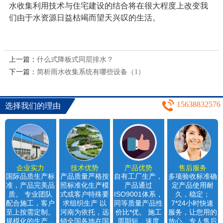
水收集利用技术与住宅建设的结合将在很大程度上改变我
们由于水资源日益枯竭而望天兴叹的生活。
上一篇：
什么式降板式同层排水？
下一篇：
简析雨水收集系统有哪些设备（1）
15638832576
选择我们的理由
企业实力
技术优势
产品优势
售后服务
国际品质生产标
产品质量严格按
自有工厂生产，
多项验收标准确
准，产品完美品
照标准化生产模
产品通过
定产品使用耐
质。 专业团队
式或客户特殊要
ISO9001体系，
久，稳定；
配合施工，客户
求组织生产 以
同等质量产品性
7*24小时快速
至上按需定制。
河南为依托，远
价比*优。 施工
服务，让您用的
规模化的生产，
销全国各地在国
周期短，速度
放心。专人售后