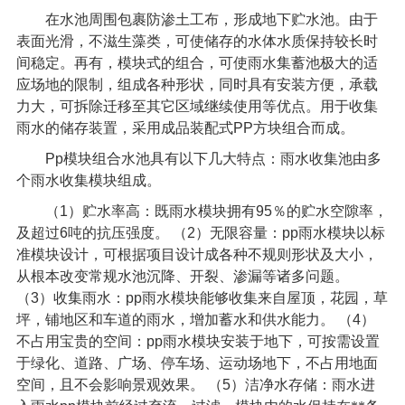
在水池周围包裹防渗土工布，形成地下贮水池。由于
表面光滑，不滋生藻类，可使储存的水体水质保持较长时
间稳定。再有，模块式的组合，可使雨水集蓄池极大的适
应场地的限制，组成各种形状，同时具有安装方便，承载
力大，可拆除迁移至其它区域继续使用等优点。用于收集
雨水的储存装置，采用成品装配式
PP
方块组合而成。
Pp
模块组合水池具有以下几大特点：雨水收集池由多
个雨水收集模块组成。
（
1
）贮水率高：既雨水模块拥有
95
％的贮水空隙率，
及超过
6
吨的抗压强度。
（
2
）无限容量：
pp
雨水模块以标
准模块设计，可根据项目设计成各种不规则形状及大小，
从根本改变常规水池沉降、开裂、渗漏等诸多问题。
（
3
）收集雨水：
pp
雨水模块能够收集来自屋顶，花园，草
坪，铺地区和车道的雨水，增加蓄水和供水能力。
（
4
）
不占用宝贵的空间：
pp
雨水模块安装于地下，可按需设置
于绿化、道路、广场、停车场、运动场地下，不占用地面
空间，且不会影响景观效果。
（
5
）洁净水存储：雨水进