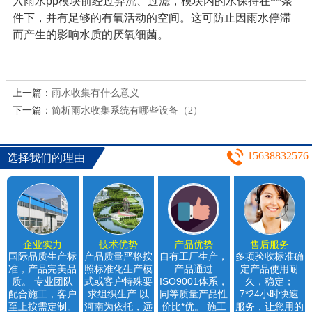
入雨水
pp
模块前经过弃流、过滤，模块内的水保持在**条
件下，并有足够的有氧活动的空间。这可防止因雨水停滞
而产生的影响水质的厌氧细菌。
上一篇：
雨水收集有什么意义
下一篇：
简析雨水收集系统有哪些设备（2）
15638832576
选择我们的理由
企业实力
技术优势
产品优势
售后服务
国际品质生产标
产品质量严格按
自有工厂生产，
多项验收标准确
准，产品完美品
照标准化生产模
产品通过
定产品使用耐
质。 专业团队
式或客户特殊要
ISO9001体系，
久，稳定；
配合施工，客户
求组织生产 以
同等质量产品性
7*24小时快速
至上按需定制。
河南为依托，远
价比*优。 施工
服务，让您用的