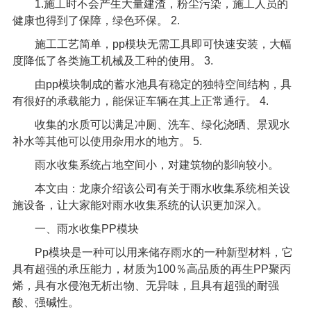
1.
施工时不会产生大量建渣，粉尘污染，施工人员的
健康也得到了保障，绿色环保。
2.
施工工艺简单，
pp
模块无需工具即可快速安装，大幅
度降低了各类施工机械及工种的使用。
3.
由
pp
模块制成的蓄水池具有稳定的独特空间结构，具
有很好的承载能力，能保证车辆在其上正常通行。
4.
收集的水质可以满足冲厕、洗车、绿化浇晒、景观水
补水等其他可以使用杂用水的地方。
5.
雨水收集系统占地空间小，对建筑物的影响较小。
本文由：龙康介绍该公司有关于雨水收集系统相关设
施设备，让大家能对雨水收集系统的认识更加深入。
一、雨水收集
PP
模块
Pp
模块是一种可以用来储存雨水的一种新型材料，它
具有超强的承压能力，材质为
100
％高品质的再生
PP
聚丙
烯，具有水侵泡无析出物、无异味，且具有超强的耐强
酸、强碱性。