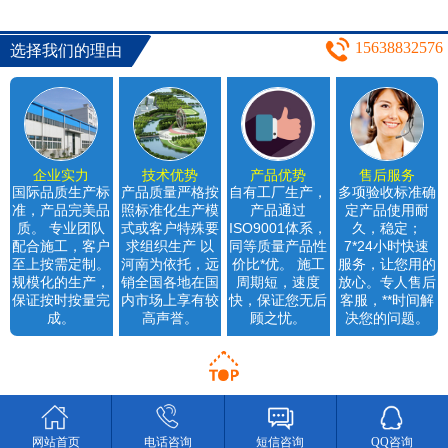
（1）
15638832576
选择我们的理由
企业实力
技术优势
产品优势
售后服务
国际品质生产标
产品质量严格按
自有工厂生产，
多项验收标准确
准，产品完美品
照标准化生产模
产品通过
定产品使用耐
质。 专业团队
式或客户特殊要
ISO9001体系，
久，稳定；
配合施工，客户
求组织生产 以
同等质量产品性
7*24小时快速
至上按需定制。
河南为依托，远
价比*优。 施工
服务，让您用的
规模化的生产，
销全国各地在国
周期短，速度
放心。专人售后
保证按时按量完
内市场上享有较
快，保证您无后
客服，**时间解
成。
高声誉。
顾之忧。
决您的问题。
网站首页
电话咨询
短信咨询
QQ咨询