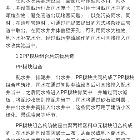
在雨水收集源头位置，需使用环保型雨水口、雨水
井，并设置截污框及雨水篦子（其可用于阻截雨水中的大
颗粒杂物，避免管道出现堵塞问题），以免污染雨水。同
时，在清理管道时，可通过把提篮提出的方式将杂物由管
道中取出。在雨水井井体侧壁开孔，可利用雨水为植物、
地下水补充水分。经过截污弃流操作的雨水可直接排入雨
水收集池当中。
1.2PP
模块组合构筑物构造
PP
模块组合
配水井、排泥井、出水井、
PP
模块共同构成了
PP
模块
组合构筑物。雨水在通过初期弃流设备后可直接排入配水
井当中，之后雨水将进入
PP
模块骨架中，并通过雨水滤
板，将泥沙收集到排泥井当中，雨水将通过砂石滤料层，
并由出水井井筒排入出水井中，这些雨水可用于建筑小区
绿化、景观喷泉等环节。
PP
模块组合构筑物是由聚丙烯塑料单元模块组合构成
的，在水池周围设置防渗土工布，从而形成地下储水池。