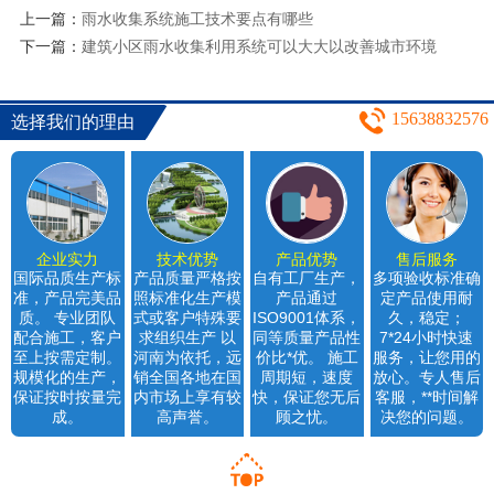
上一篇：
雨水收集系统施工技术要点有哪些
下一篇：
建筑小区雨水收集利用系统可以大大以改善城市环境
（2）
15638832576
选择我们的理由
企业实力
技术优势
产品优势
售后服务
国际品质生产标
产品质量严格按
自有工厂生产，
多项验收标准确
准，产品完美品
照标准化生产模
产品通过
定产品使用耐
质。 专业团队
式或客户特殊要
ISO9001体系，
久，稳定；
配合施工，客户
求组织生产 以
同等质量产品性
7*24小时快速
至上按需定制。
河南为依托，远
价比*优。 施工
服务，让您用的
规模化的生产，
销全国各地在国
周期短，速度
放心。专人售后
保证按时按量完
内市场上享有较
快，保证您无后
客服，**时间解
成。
高声誉。
顾之忧。
决您的问题。