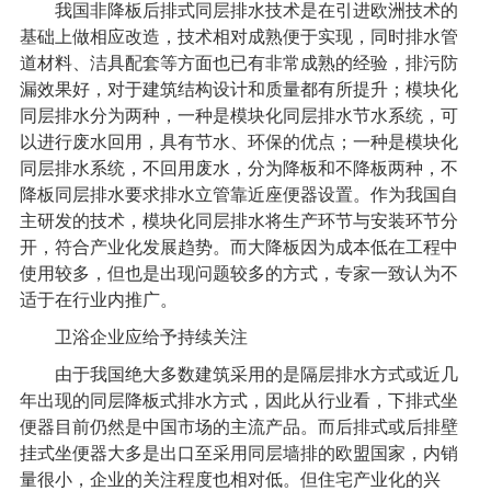
我国非降板后排式同层排水技术是在引进欧洲技术的
基础上做相应改造，技术相对成熟便于实现，同时排水管
道材料、洁具配套等方面也已有非常成熟的经验，排污防
漏效果好，对于建筑结构设计和质量都有所提升；模块化
同层排水分为两种，一种是模块化同层排水节水系统，可
以进行废水回用，具有节水、环保的优点；一种是模块化
同层排水系统
，不回用废水，分为降板和不降板两种，不
降板同层排水要求排水立管靠近座便器设置。作为我国自
主研发的技术，模块化同层排水将生产环节与安装环节分
开，符合产业化发展趋势。而大降板因为成本低在工程中
使用较多，但也是出现问题较多的方式，专家一致认为不
适于在行业内推广。
卫浴企业应给予持续关注
由于我国绝大多数建筑采用的是隔层排水方式或近几
年出现的同层降板式排水方式，因此从行业看，下排式坐
便器目前仍然是中国市场的主流产品。而后排式或后排壁
挂式坐便器大多是出口至采用同层墙排的欧盟国家，内销
量很小，企业的关注程度也相对低。但住宅产业化的兴