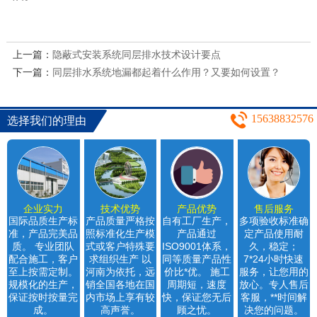
上一篇：
隐蔽式安装系统同层排水技术设计要点
下一篇：
同层排水系统地漏都起着什么作用？又要如何设置？
15638832576
选择我们的理由
企业实力
技术优势
产品优势
售后服务
国际品质生产标
产品质量严格按
自有工厂生产，
多项验收标准确
准，产品完美品
照标准化生产模
产品通过
定产品使用耐
质。 专业团队
式或客户特殊要
ISO9001体系，
久，稳定；
配合施工，客户
求组织生产 以
同等质量产品性
7*24小时快速
至上按需定制。
河南为依托，远
价比*优。 施工
服务，让您用的
规模化的生产，
销全国各地在国
周期短，速度
放心。专人售后
保证按时按量完
内市场上享有较
快，保证您无后
客服，**时间解
成。
高声誉。
顾之忧。
决您的问题。