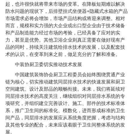
起，也许很快就将带来市场的变革。在降板短期难以解决
防水问题的现状下，后排壁挂式坐便器
+
隐藏式水箱的产品
市场需求必将会增加，市场产品结构或将迎来调整。相对
而言，规模和实力强的大企业或出口型企业由于技术储备
和产品制造能力经过市场的考验，已经具备了应对的实
力，甚至是优势。其他卫浴企业则真正需要在做好现有产
品的同时，持续关注建筑给排水技术的发展，以及配套技
术的认识，在变革到来之前，做足充分的了解和准备。
中装协厨卫委切实推动技术发展
中国建筑装饰协会厨卫工程委员会始终围绕贯通产业
链为核心，切实推动建筑同层排水技术的快速发展和厨卫
空间建筑、设计及部品的顺畅衔接。未来，我们将延续对
同层排水技术的高度关注，继续组织对
同层排水系统
的专
项研究，并组织建立完善设计、施工、部件的技术标准体
系，推广卫生间的标准化、模数化，进而形成标准的卫生
间产品，同层排水的发展应从系统角度把握，考虑与结构
及其他专业的配合，未来应该着眼于卫生间整体系统的发
展。