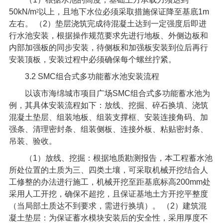
50kN/m
²以上，且地下水位必须采取措施保证降至基底
1m
左右。
（
2
）垫层浇筑完成待混凝土达到一定强度后即进
行水池安装，根据操作规范要求先进行地板、外侧边板和
内部加强板的同步安装，待侧板和加强板安装到位后再行
安装顶板，安装过程中必须确保每个螺丝拧紧。
3.2 SMC
组合式多功能蓄水池安装流程
以该市海绵城市项目广场
SMC
组合式多功能蓄水池为
例，其具体安装流程如下：放线、挖掘、碎石换填、浇筑
混凝土垫层、组装地板、组装支撑框、安装连接角码、加
强条、清理密封条、组装侧板、连接外板、粘贴密封条、
吊装、验收。
（
1
）放线、挖掘：根据地质勘测报告，本工程蓄水池
所处位置的土质为三、四类土壤，可采取机械开挖结合人
工修整的办法进行施工，机械开挖至距基底标高
200mm
处
采用人工开挖，确保不超挖，且保证基地土方开挖平整度
（当局部土质达不到要求，需进行换填）。
（
2
）建筑混
凝土垫层：为保证蓄水模块安装后的安全性，采用厚度不