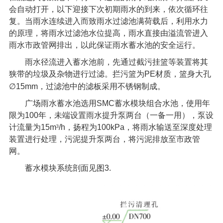
会自动打开，以下迎接下次初期雨水的到来，依次循环往
复。当雨水连续进入而致雨水过滤池满荷载后，利用水力
的原理，将雨水过滤池水位提高，雨水直接由溢流管进入
雨水市政管网排出，以此保证雨水蓄水池的安全运行。
雨水径流进入蓄水池前，先通过截污挂篮等装置将其
狭带的垃圾及杂物进行过滤。拦污篮为
PE
材质，篮身大孔
∅
15mm
，过滤池中的滤板采用不锈钢制成。
广场雨水蓄水池选用
SMC
蓄水模块组合水池，使用年
限为
100
年，未端设置雨水提升泵两台（一备一用），泵设
计流量为
15m
³
/h
，扬程为
100kPa
，将雨水输送至深度处理
装置进行处理，污泥提升泵两台，将污泥排放至市政管
网。
蓄水模块系统剖面见图
3.