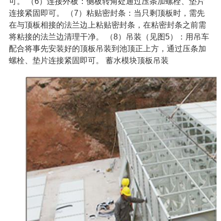
可。
（
6
）连接外板：侧板转角处通过压条加螺栓、垫片
连接紧固即可。
（
7
）粘贴密封条：当只剩顶板时，需先
在与顶板相接的法兰边上粘贴密封条，在粘密封条之前需
将粘接的法兰边清理干净。
（
8
）吊装（见图
5
）：用吊车
配合将事先安装好的顶板吊装到池顶正上方，通过压条加
螺栓、垫片连接紧固即可。
蓄水模块顶板吊装