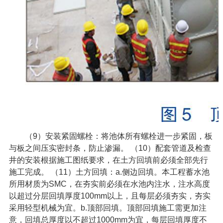
（
9
）安装紧固螺栓：将池体所有螺栓进一步紧固，板
与板之间压实密封条，防止渗漏。
（
10
）配套管道及检查
井的安装根据施工图纸要求，在土方回填前必须全部先行
施工完成。
（
11
）土方回填：
a.
侧边回填。本工程蓄水池
所用材质为
SMC
，在夯实前必须在水池内注水，注水高度
以超过分层回填厚度
100mm
以上，且每层必须夯实，夯实
采用轻型机械为宜。
b.
顶部回填。顶部回填施工需更加注
意，回填总厚度以不超过
1000mm
为宜，每层回填厚度不