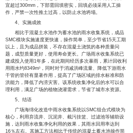
宜超过
300mm
，下部需回填密实，回填必须采用人工操
作，严禁一次性推土过高，以防止水池坍塌。
4
、实施成效
相比于混凝土水池作为蓄水池的雨水收集系统，成品
SMC
模块实施速度更快速，操作简单，至少节省
15
天工期
以上，且为成品拼装，不存在混凝土浇筑的各种质量问
题，成型质量更好，使用寿命更长。广场雨水收集系统已
建成投入使用
1
年多，在此期间经历多次暴雨，累计回收利
用雨水约
8349m
³，同时对于消减洪峰流量、降低下游雨水
干管的管径有显著作用，提高了广场区域的排水标准和防
洪能力，降低了内涝灾害。该系统收集净化后的水可以合
理利用，满足广场的植物浇灌需求，节省了城市水资源。
5
、结语
广场海绵化改造中雨水收集系统以
SMC
组合式模块为
核心，利用弃流井、沉泥井、截污挂篮、过滤池等辅助设
施，达到雨水收集净化利用的效果，其雨水回用率达到
16
％左右。其施工方法相比于传统的混凝土蓄水池操作简