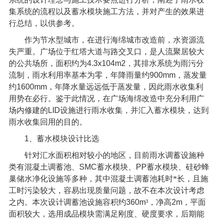
集系统
的流程以及蓄水模块施工方法，并对产生的效果进
行总结，以供参考。
作为节水型城市，在进行海绵城市改造前，水资源流
失严重。广场位于红塔大道与路交叉口，是人流聚居较大
的公共场所，面积约为
4.3x104m2
，其排水系统为雨污分
流制，雨水利用率基本为零，年降雨量约
900mm
，蒸发量
约
1600mm
，年降水量远远低于蒸发量，因此雨水收集利
用势在必行。鉴于此情况，在广场海绵改造中充分利用广
场内修建的
LID
设施进行雨水收集，并汇入蓄水模块，达到
雨水收集回用的目的。
1
、蓄水模块设计比选
针对汇水面积相对较小的地区，目前雨水调蓄设施种
类有混凝土调蓄池、
SMC
蓄水模块、
PP
蓄水模块、硅砂蜂
巢储水净化设施等多种，其中混凝土调蓄池耗时*长，且施
工时污染较大，容易出现质量问题，故不在本次设计考虑
之内。本次设计调蓄池设施容积约
360m
³，净高
2m
，平面
面积较大，选用成品模块需满足刚度、硬度要求，后期能