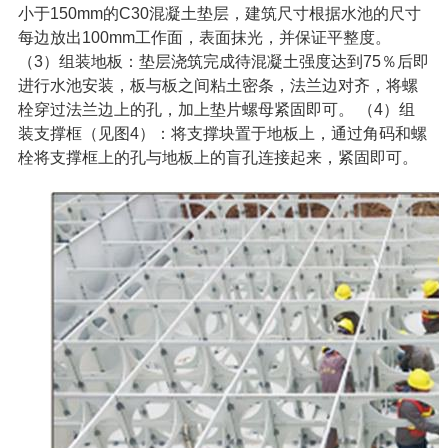
小于
150mm
的
C30
混凝土垫层，建筑尺寸根据水池的尺寸
每边放出
100mm
工作面，表面抹光，并保证平整度。
（
3
）组装地板：垫层浇筑完成待混凝土强度达到
75
％后即
进行水池安装，板与板之间粘土密条，法兰边对齐，将螺
栓穿过法兰边上的孔，加上垫片螺母紧固即可。
（
4
）组
装支撑框（见图
4
）：将支撑块置于地板上，通过角码和螺
栓将支撑框上的孔与地板上的盲孔连接起来，紧固即可。