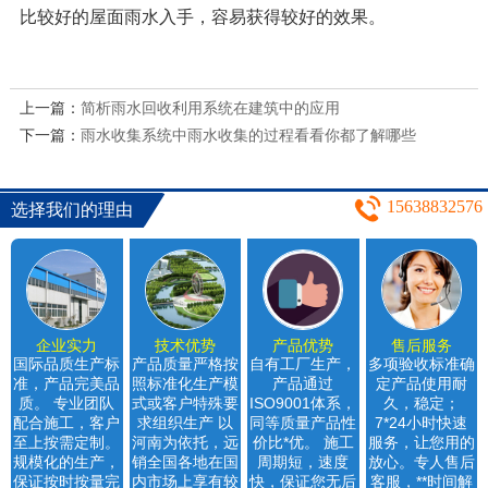
比较好的屋面雨水入手，容易获得较好的效果。
上一篇：
简析雨水回收利用系统在建筑中的应用
下一篇：
雨水收集系统中雨水收集的过程看看你都了解哪些
15638832576
选择我们的理由
企业实力
技术优势
产品优势
售后服务
国际品质生产标
产品质量严格按
自有工厂生产，
多项验收标准确
准，产品完美品
照标准化生产模
产品通过
定产品使用耐
质。 专业团队
式或客户特殊要
ISO9001体系，
久，稳定；
配合施工，客户
求组织生产 以
同等质量产品性
7*24小时快速
至上按需定制。
河南为依托，远
价比*优。 施工
服务，让您用的
规模化的生产，
销全国各地在国
周期短，速度
放心。专人售后
保证按时按量完
内市场上享有较
快，保证您无后
客服，**时间解