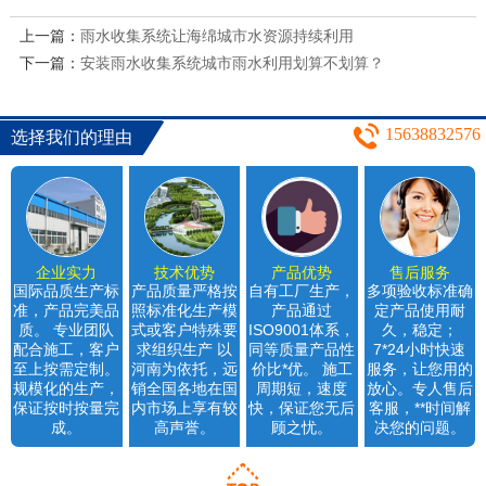
上一篇：
雨水收集系统让海绵城市水资源持续利用
下一篇：
安装雨水收集系统城市雨水利用划算不划算？
15638832576
选择我们的理由
企业实力
技术优势
产品优势
售后服务
国际品质生产标
产品质量严格按
自有工厂生产，
多项验收标准确
准，产品完美品
照标准化生产模
产品通过
定产品使用耐
质。 专业团队
式或客户特殊要
ISO9001体系，
久，稳定；
配合施工，客户
求组织生产 以
同等质量产品性
7*24小时快速
至上按需定制。
河南为依托，远
价比*优。 施工
服务，让您用的
规模化的生产，
销全国各地在国
周期短，速度
放心。专人售后
保证按时按量完
内市场上享有较
快，保证您无后
客服，**时间解
成。
高声誉。
顾之忧。
决您的问题。