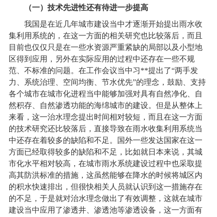
（一）技术先进性还有待进一步提高
我国是在近几年城市建设当中才逐渐开始提出雨水收
集利用系统的，在这一方面的相关研究也比较落后，而且
目前也仅仅只是在一些水资源严重紧缺的局部以及小型地
区得到应用，另外在实际应用的过程中还存在一些不规
范、不标准的问题。在工作会议当中习**提出了“两手发
力、系统治理、空间均衡、节水优先”的理念，鼓励、支持
各个城市在城市化进程当中能够加强对具有自然净化、自
然积存、自然渗透功能的海绵城市的建设。但是从整体上
来看，这一治水理念提出时间相对较短，而且在这一方面
的技术研究还比较落后，直接导致在雨水收集利用系统当
中还存在着较多的缺陷和不足。国外一些发达国家在这一
方面已经取得较多的缺陷和不足，比如就日本来说，其城
市化水平相对较高，在城市雨水系统建设过程中也采取提
高其防洪标准的措施，这虽然能够在降水的时候将城区内
的积水快速排出，但很快相关人员就认识到这一措施存在
的不足，于是就对治水理念做出了有效调整，这就在城市
建设当中应用了渗透井、渗透池等渗透设备，这一方面有