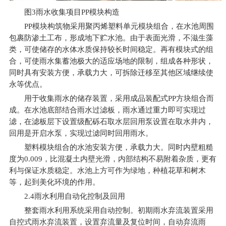
图3雨水收集项目PP模块构造
PP
模块构筑物采用聚丙烯塑料单元模块组合，在水池周围
包裹防渗土工布，形成地下贮水池。由于表面光滑，不滋生藻
类，可使储存的水体水质保持较长时间稳定。再有模块式的组
合，可使雨水集蓄池极大的适应场地的限制，组成各种形状，
同时具有安装方便，承载力大，可拆除迁移至其他区域继续使
永等优点。
用于收集雨水的储存装置，采用成品装配式PP方块组合而
成。在水池底部结合雨水过滤板，雨水通过重力即可实现过
滤，在滤板层下设置级配砾石取水层回用泵设置在取水井内，
回用是开启水泵，实现过滤同时回用雨水。
塑料模块组合的水池安装方便，承载力大。同时内壁粗糙
度为0.009，比混凝土内壁光滑，内部结构不易附着杂质，更有
利与保证水质稳定。水池上方可作为绿地，种植花草和树木
等，起到美化环境的作用。
2.4
雨水利用自动化控制及回用
整套雨水利用系统采用自动控制。初期雨水弃流装置采用
自控式雨水弃流装置，设置弃流量及复位时间，自动弃流雨