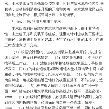
水。雨水集蓄设置高低液位控制器，同时与清水池液位控制 器
联动，自动控制消毒提升泵的开启和关闭，清水池绿化泵业采
用自动控制设计，根据管网水压，自动调节。
3
、雨水回收利用系统施工要求
雨水回收利用系统的构筑物均建在地面下，由于其特殊
性，由土建工序和安装工序组成。现重点针对滤板施工要求进
行阐述，滤板施工质量的好坏，决定了雨水回收的水质，在施
工时应注意以下几点。
（1）根据设计图纸，滤板的铺装从基准点开始，以基准
线为基准，按设计样式铺装。 （2）铺装微孔板时，不得站在
找平层上作业。 （3）滤板必须平整轻放在找平层上，手按住
板表面，用1kg的橡皮锤或用4磅铁锤锤木垫板敲击砖中间1/3面
积处，使板与找平层锤实，以免发生空鼓。 （4）板与板之间
为自然缝，落板必须贴近已铺好的板垂直落下，不能推板，造
成积砂现象。 （5）板与板之间邻近接触面角必须在同一平
面，每行铺装必须用水平尺结合标高线进行找平，误差必须＜
1mm。 （6）如遇到切板现象，必须将板进行弹线切割，如遇
到连续切割板的想象，必须保证切边在一条直线，偏差＜
2mm。 （7）铺装滤板面整体要求必须平整一致，同时坡向要