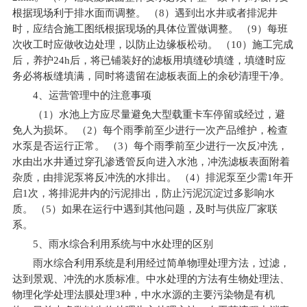
根据现场利于排水面而调整。 （8）遇到出水井或者排泥井
时，应结合施工图纸根据现场的具体位置做调整。 （9）每班
次收工时应做收边处理，以防止边缘板松动。 （10）施工完成
后，养护24h后，将已铺装好的滤板用填缝砂填缝，填缝时应
务必将板缝填满，同时将遗留在滤板表面上的余砂清理干净。
4
、运营管理中的注意事项
（1）水池上方应尽量避免大型载重卡车停留或经过，避
免人为损坏。 （2）每个雨季前至少进行一次产品维护，检查
水泵是否运行正常。 （3）每个雨季前至少进行一次反冲洗，
水由出水井通过穿孔渗透管反向进入水池，冲洗滤板表面附着
杂质，由排泥泵将反冲洗的水排出。 （4）排泥泵至少需1年开
启1次，将排泥井内的污泥排出，防止污泥沉淀过多影响水
质。 （5）如果在运行中遇到其他问题，及时与供应厂家联
系。
5
、雨水综合利用系统与中水处理的区别
雨水综合利用系统是利用经过简单物理处理方法，过滤，
达到景观、冲洗的水质标准。中水处理的方法有生物处理法、
物理化学处理法膜处理3种，中水水源的主要污染物是有机