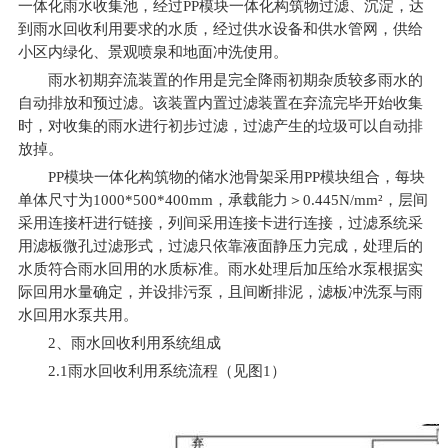
一体化雨水收集池，经过PP模块一体化构筑物过滤、沉淀，达
到雨水回收利用要求的水质，经过供水设备和供水管网，供给
小区内绿化、景观喷泉和地面冲洗使用。
雨水初期弃流装置的作用是完全降雨初期杂质较多雨水的
自动排放和预过滤。该装置内置过滤装置在弃流完毕开始收集
时，对收集的雨水进行初步过滤，过滤产生的垃圾可以自动排
放掉。
PP
模块一体化构筑物的储水池骨架采用PP模块组合，每块
单体尺寸为1000*500*400mm，承载能力＞0.445N/mm²，层间
采用连接杆进行链接，列间采用连接卡进行连接，过滤系统采
用滤板微孔过滤形式，过滤只依靠液面静压力完成，处理后的
水质符合雨水回用的水质标准。雨水处理后加压给水泵根据实
际回用水量确定，并设排污泵，且间断排泥，滤板冲洗泵与雨
水回用水泵共用。
2
、雨水回收利用系统组成
2.1
雨水回收利用系统流程（见图1）