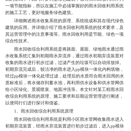
一项节能指标，所以在施工中必须掌握好的雨水回收利用系统
的施工工艺，更好地服务绿色建筑。
详细阐述
雨水收集系统
的原理、系统组成和其在现代绿色
建筑的应用。并详细介绍了雨水回收利用系统的技术要求，及
其运营管理中的注意事项等。雨水回收利用是节能、绿色一项
综合性技术。
雨水回收综合利用系统是将路面、屋面、绿地雨水通过
雨
水收集系统
汇集到初期雨水弃流井，通过雨水初期弃流装置对
收集的雨水进行初步过滤，过滤产生的垃圾可以自动排放掉。
初期弃流完成后，较洁净的雨水进入pp模块一体化内构筑物，
经过pp模块一体化处理过滤，处理后的水质符合雨水回用的水
质标准后，将水储存到蓄水池，再利用供水设备和供水管网供
给小区绿化、景观喷泉、地面冲洗等。本文针对某工程雨水回
收综合利用系统的原理、施工要求和后期运营管理进行阐述，
以便同行们进行探讨和借鉴。
1
、雨水回收综合利用系统原理
雨水回收综合利用系统是利用小区雨水管网收集雨水进入
初期弃流装置，经雨水弃流装置进行初步过滤后，进入pp模块