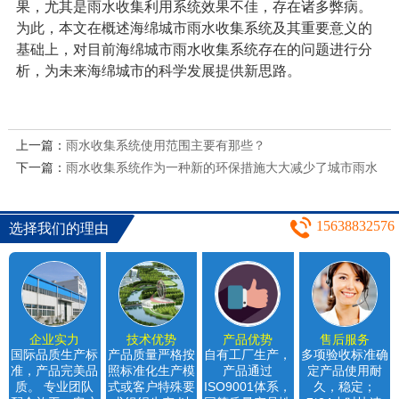
果，尤其是雨水收集利用系统效果不佳，存在诸多弊病。
为此，本文在概述海绵城市雨水收集系统及其重要意义的
基础上，对目前海绵城市雨水收集系统存在的问题进行分
析，为未来海绵城市的科学发展提供新思路。
上一篇：
雨水收集系统使用范围主要有那些？
下一篇：
雨水收集系统作为一种新的环保措施大大减少了城市雨水
污染和浪费
15638832576
选择我们的理由
企业实力
技术优势
产品优势
售后服务
国际品质生产标
产品质量严格按
自有工厂生产，
多项验收标准确
准，产品完美品
照标准化生产模
产品通过
定产品使用耐
质。 专业团队
式或客户特殊要
ISO9001体系，
久，稳定；