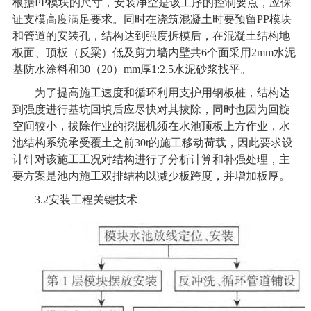
根据PP模块的尺寸，安装净空是该工序的控制要点，应保
证支模高度满足要求。同时在浇筑混凝土时要预留PP模块
和管道的安装孔，结构达到强度拆模后，在混凝土结构地
板面、顶板（反粱）低及剪力墙内壁共6个面采用2mm水泥
基防水涂料和30（20）mm厚1:2.5水泥砂浆找平。
为了提高施工速度和循环利用支护用钢板桩，结构达
到强度进行基坑回填后应尽快对其拔除，同时也因为回旋
空间较小，拔除作业的挖掘机须在水池顶板上方作业，水
池结构系统承受覆土之前30t的施工移动荷载，因此要求设
计针对该施工工况对结构进行了分析计算和补强处理，主
要方案是池内施工双排结构以减少板跨度，并增加板厚。
3.2
安装工程关键技术