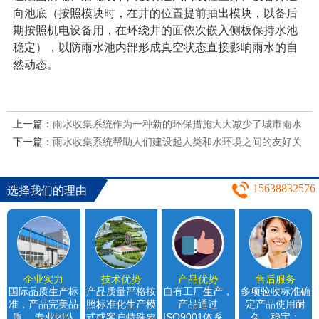
向池底（按照模块时，在井的位置提前抽出模块，以备后
期按照机电设备用，在环绕井的面依次嵌入侧板保持水池
稳定），以防雨水池内部形成真空状态直接影响雨水的自
然动态。
上一篇：
雨水收集系统作为一种新的环保措施大大减少了城市雨水
下一篇：
污染和浪费
雨水收集系统帮助人们建设起人类和水环境之间的友好关
系保障水的可持续利用2
15638832576
选择我们的理由
企业实力
技术优势
产品优势
售后服务
国际品质生产标
产品质量严格按
自有工厂生产，
多项验收标准确
准，产品完美品
照标准化生产模
产品通过
定产品使用耐
质。 专业团队
式或客户特殊要
ISO9001体系，
久，稳定；