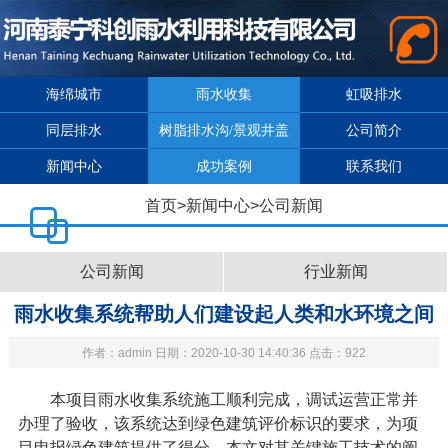
海绵城市
雨水收集
虹吸排水
同层排水
树脂排水沟/景观井盖
公司简介
新闻中心
成功案例
联系我们
首页
>
新闻中心
>
公司新闻
公司新闻
行业新闻
雨水收集系统帮助人们建设起人类和水环境之间
作者：admin 日期：2020-10-30 14:40:36 点击：922
的友好关系保障水的可持续利用1
本项目
雨水收集系统
施工顺利完成，调试运营正常并
办理了验收，该系统达到绿色建筑评价标识的要求，为项
目申报绿色建筑提供了得分。本文对其关键施工技术的阐