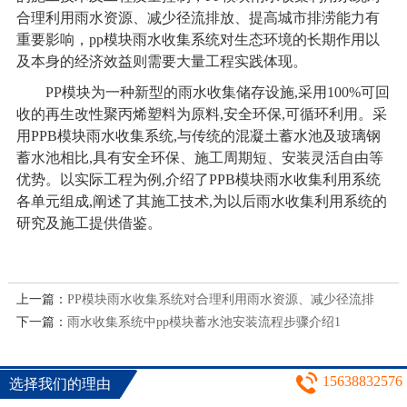
合理利用雨水资源、减少径流排放、提高城市排涝能力有
重要影响，pp模块
雨水收集系统
对生态环境的长期作用以
及本身的经济效益则需要大量工程实践体现。
PP
模块为一种新型的雨水收集储存设施,采用100%可回
收的再生改性聚丙烯塑料为原料,安全环保,可循环利用。采
用PPB模块雨水收集系统,与传统的混凝土蓄水池及玻璃钢
蓄水池相比,具有安全环保、施工周期短、安装灵活自由等
优势。以实际工程为例,介绍了PPB模块雨水收集利用系统
各单元组成,阐述了其施工技术,为以后雨水收集利用系统的
研究及施工提供借鉴。
上一篇：
PP模块雨水收集系统对合理利用雨水资源、减少径流排
下一篇：
放、提高城市排涝能力有重要影响1
雨水收集系统中pp模块蓄水池安装流程步骤介绍1
15638832576
选择我们的理由