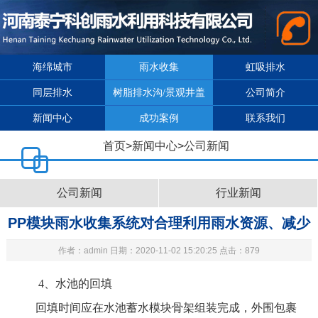
海绵城市
雨水收集
虹吸排水
同层排水
树脂排水沟/景观井盖
公司简介
新闻中心
成功案例
联系我们
首页
>
新闻中心
>
公司新闻
公司新闻
行业新闻
PP模块雨水收集系统对合理利用雨水资源、减少
作者：admin 日期：2020-11-02 15:20:25 点击：879
径流排放、提高城市排涝能力有重要影响2
4
、水池的回填
回填时间应在水池蓄水模块骨架组装完成，外围包裹