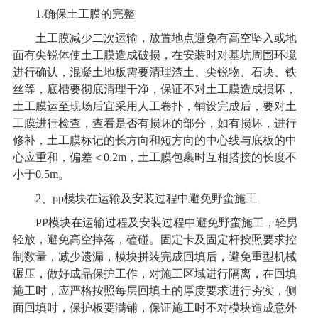
1.
确保土工膜的完整
土工膜减少二次运输，放置地点避免有高空坠入或地
面有尖锐体使土工膜造成破损，在安装时对基坑周围环境
进行确认，混凝土地板需要清理渣土、尖锐物、石块、铁
丝等，底槽要彻底清理干净，保证不对土工膜造成损坏，
土工膜运至现场后宜采用人工卷扑，铺设完成后，要对土
工膜进行检查，查看是否有损坏的部分，如有损坏，进行
修补，土工膜标记的长方向和短方向的中心线与底板的中
心应重和，偏差＜0.2m，土工膜包裹时互相搭接的长度不
小于0.5m。
2
、pp模块在运输及安装过程中避免野蛮施工
PP
模块在运输过程及安装过程中避免野蛮施工，轻男
轻放，避免高空摔落，磕碰。固定卡及固定杆按照要求控
制数量，减少遗漏，模块拼装完成回填后，避免重型机械
碾压，做好成品保护工作，对施工区域进行隔离，在回填
施工时，应严格按照每层回填土的厚度要求进行夯实，侧
面回填时，保护板要满铺，保证施工时不对模块造成意外