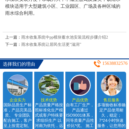
模块适用于大型建筑小区、工业园区、广场及各种区域的
雨水综合利用。
上一篇：
雨水收集系统中pp模块蓄水池安装流程步骤介绍2
下一篇：
雨水收集系统让居民生活更“滋润”
15638832576
选择我们的理由
企业实力
技术优势
产品优势
售后服务
国际品质生产标
产品质量严格按
自有工厂生产，
多项验收标准确
准，产品完美品
照标准化生产模
产品通过
定产品使用耐
质。 专业团队
式或客户特殊要
ISO9001体系，
久，稳定；
配合施工，客户
求组织生产 以
同等质量产品性
7*24小时快速
至上按需定制。
河南为依托，远
价比*优。 施工
服务，让您用的