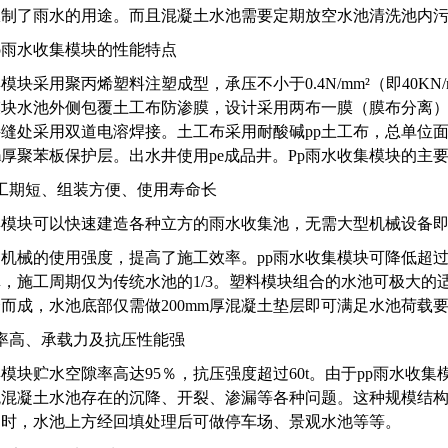
限制了雨水的用途。而且混凝土水池需要定期放空水池清洗池内
p雨水收集模块的性能特点
模块采用聚丙烯塑料注塑成型，承压不小于0.4N/mm²（即40K
块水池外侧包覆土工布防渗膜，设计采用两布一膜（膜布分离），配套
缝处采用双道电溶焊接。土工布采用耐酸碱pp土工布，总单位面积
mm厚聚苯板保护层。出水井使用pe成品井。Pp雨水收集模块的主
工期短、组装方便、使用寿命长
集模块可以快速建造各种立方的雨水收集池，无需大型机械设备
机械的使用强度，提高了施工效率。pp雨水收集模块可降低超过3
，施工周期仅为传统水池的1/3。塑料模块组合的水池可极大
合而成，水池底部仅需做200mm厚混凝土垫层即可满足水池荷载
率高、承载力及抗压性能强
模块贮水空隙率高达95％，抗压强度超过60t。由于pp雨水收
统混凝土水池存在的沉降、开裂、渗漏等各种问题。这种规模结
同时，水池上方经回填处理后可做停车场、景观水池等等。