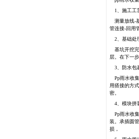
1
、施工工
测量放线-
管连接-回用
2
、基础处
基坑开挖完
层。在下一步
3
、防水包
Pp
雨水收
用搭接的方式
密。
4
、模块拼
Pp
雨水收
装。承插圆
损，