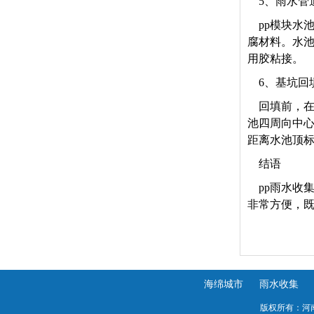
5
、雨水管
pp
模块水池
腐材料。水池
用胶粘接。
6
、基坑回
回填前，在
池四周向中心
距离水池顶标
结语
pp
雨水收
非常方便，
海绵城市
雨水收集
版权所有：河