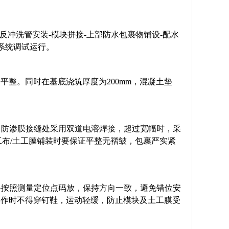
-反冲洗管安装-模块拼接-上部防水包裹物铺设-配水
-系统调试运行。
整。同时在基底浇筑厚度为200mm，混凝土垫
，防渗膜接缝处采用双道电溶焊接，超过宽幅时，采
工布/土工膜铺装时要保证平整无褶皱，包裹严实紧
格按照测量定位点码放，保持方向一致，避免错位安
操作时不得穿钉鞋，运动轻缓，防止模块及土工膜受