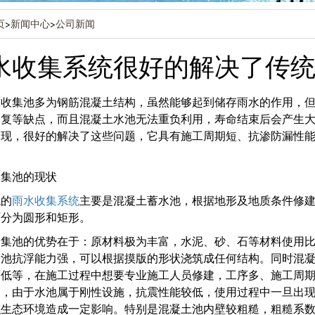
页
>
新闻中心
>
公司新闻
水收集系统很好的解决了传
水收集池多为钢筋混凝土结构，虽然能够起到储存雨水的作用，
复等缺点，而且混凝土水池无法重负利用，寿命结束后会产生大
出现，很好的解决了这些问题，它具有施工周期短、抗渗防漏性
收集池的现状
统的
雨水收集系统
主要是混凝土蓄水池，根据地形及地质条件修
可分为圆形和矩形。
收集池的优势在于：原材料极为丰富，水泥、砂、石等材料使用
水池抗浮能力强，可以根据摸版的形状浇筑成任何结构。同时混
低等，在施工过程中想要专业施工人员修建，工序多、施工周期
天，由于水池属于刚性设施，抗震性能较低，使用过程中一旦出
生态环境造成一定影响。特别是混凝土池内壁较粗糙，粗糙系数为