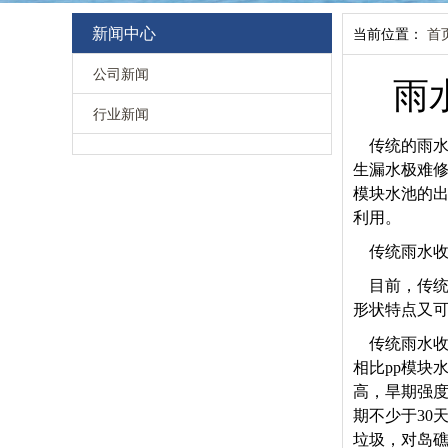
新闻中心
当前位置：
首
公司新闻
雨
行业新闻
传统的雨
生漏水极难修
模块水池的
利用。
传统雨水
目前，传
形状特点又
传统雨水
相比pp模块
高，旱期强度
期不少于30
垃圾，对岛礁