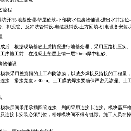
艺流程
基坑开挖-地基处理-垫层砼筑-下部防水包裹物铺设-进出水井定位
管、排泥管、反冲洗管铺设-电缆线铺设-土方回填-机电设备安装
理
成后，根据现场基底土质情况进行地基处理，采用压路机压实、平
工序施工前，在混凝土垫层上铺一层20mm厚中粗砂。
裹物铺设
集模块采用整宽幅的土工布防渗膜，以减少焊接及搭接的工程量
连接，搭接宽度＞30cm。土工膜的焊接要确保严密无渗漏。土
装
集模块层间采用承插圆管连接，列间采用连接卡连接。模块需严
管及连接卡安装必须到位，相邻模块间不得有缝隙。施工人员在