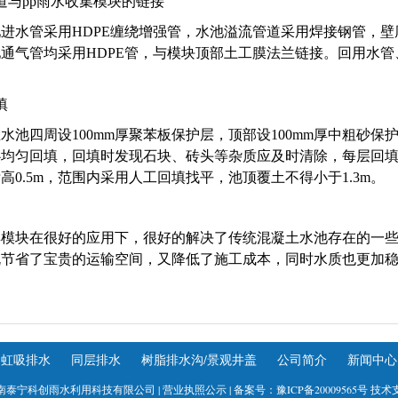
道与pp雨水收集模块的链接
进水管采用HDPE缠绕增强管，水池溢流管道采用焊接钢管，壁厚1
通气管均采用HDPE管，与模块顶部土工膜法兰链接。回用水管、反
填
水池四周设100mm厚聚苯板保护层，顶部设100mm厚中粗砂
均匀回填，回填时发现石块、砖头等杂质应及时清除，每层回填30
高0.5m，范围内采用人工回填找平，池顶覆土不得小于1.3m。
集模块在很好的应用下，很好的解决了传统混凝土水池存在的一
既节省了宝贵的运输空间，又降低了施工成本，同时水质也更加
虹吸排水
同层排水
树脂排水沟/景观井盖
公司简介
新闻中心
南泰宁科创雨水利用科技有限公司 |
营业执照公示
| 备案号：
豫ICP备20009565号
技术