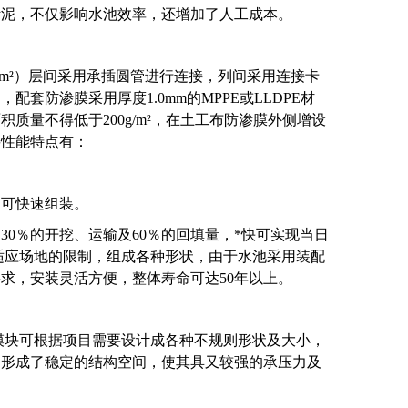
污泥，不仅影响水池效率，还增加了人工成本。
N/m²）层间采用承插圆管进行连接，列间采用连接卡
防渗膜采用厚度1.0mm的MPPE或LLDPE材
质量不得低于200g/m²，在土工布防渗膜外侧增设
要性能特点有：
即可快速组装。
0％的开挖、运输及60％的回填量，*快可实现当日
的适应场地的限制，组成各种形状，由于水池采用装配
要求，安装灵活方便，整体寿命可达50年以上。
集模块可根据项目需要设计成各种不规则形状及大小，
构形成了稳定的结构空间，使其具又较强的承压力及