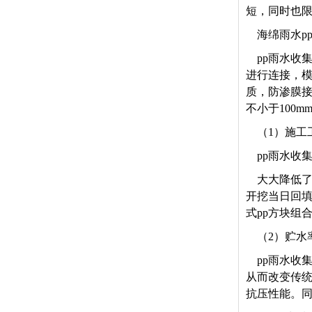
短，同时也
海绵雨水p
pp
雨水收集
进行连接，模
质，防渗膜接
不小于100
（1）施工
pp
雨水收
大大降低了
开挖当日回填
式pp方块组
（2）贮水
pp
雨水收集
从而改变传
抗压性能。