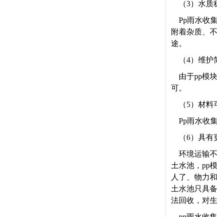
（3）水质
Pp
雨水收集
附着杂质、
途。
（4）维护
由于pp模
可。
（5）材料
Pp
雨水收集
（6）具有
环境运输不
土水池，pp
人了、物力和
土水池只具备
法回收，对生
pp
雨水收