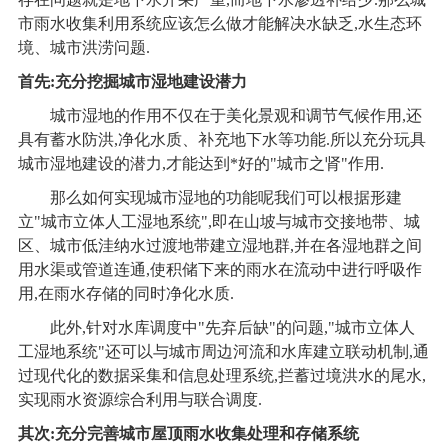
市雨水收集利用系统应该怎么做才能解决水缺乏,水生态环
境、城市洪涝问题.
首先:充分挖掘城市湿地建设潜力
城市湿地的作用不仅在于美化景观和调节气候作用,还
具有蓄水防洪,净化水质、补充地下水等功能.所以充分玩具
城市湿地建设的潜力,才能达到*好的"城市之肾"作用.
那么如何实现城市湿地的功能呢我们可以根据形建
立"城市立体人工湿地系统",即在山坡与城市交接地带、城
区、城市低洼纳水过渡地带建立湿地群,并在各湿地群之间
用水渠或管道连通,使积储下来的雨水在流动中进行呼吸作
用,在雨水存储的同时净化水质.
此外,针对水库调度中"先弃后缺"的问题,"城市立体人
工湿地系统"还可以与城市周边河流和水库建立联动机制,通
过现代化的数据采集和信息处理系统,拦蓄过境洪水的尾水,
实现雨水资源综合利用与联合调度.
其次:充分完善城市屋顶雨水收集处理和存储系统