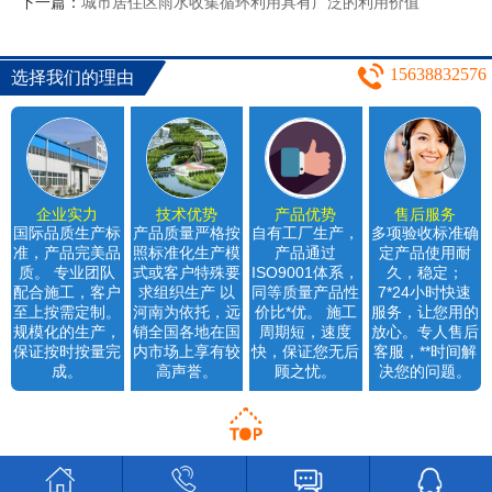
下一篇：
城市居住区雨水收集循环利用具有广泛的利用价值
15638832576
选择我们的理由
企业实力
技术优势
产品优势
售后服务
国际品质生产标
产品质量严格按
自有工厂生产，
多项验收标准确
准，产品完美品
照标准化生产模
产品通过
定产品使用耐
质。 专业团队
式或客户特殊要
ISO9001体系，
久，稳定；
配合施工，客户
求组织生产 以
同等质量产品性
7*24小时快速
至上按需定制。
河南为依托，远
价比*优。 施工
服务，让您用的
规模化的生产，
销全国各地在国
周期短，速度
放心。专人售后
保证按时按量完
内市场上享有较
快，保证您无后
客服，**时间解
成。
高声誉。
顾之忧。
决您的问题。