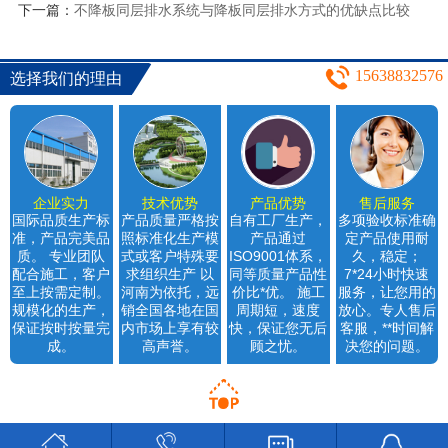
下一篇：
不降板同层排水系统与降板同层排水方式的优缺点比较
15638832576
选择我们的理由
企业实力
技术优势
产品优势
售后服务
国际品质生产标
产品质量严格按
自有工厂生产，
多项验收标准确
准，产品完美品
照标准化生产模
产品通过
定产品使用耐
质。 专业团队
式或客户特殊要
ISO9001体系，
久，稳定；
配合施工，客户
求组织生产 以
同等质量产品性
7*24小时快速
至上按需定制。
河南为依托，远
价比*优。 施工
服务，让您用的
规模化的生产，
销全国各地在国
周期短，速度
放心。专人售后
保证按时按量完
内市场上享有较
快，保证您无后
客服，**时间解
成。
高声誉。
顾之忧。
决您的问题。