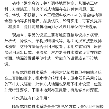
省掉了返水弯管，并可调整地面标高。从而省工省
料，方便施工，解决了老式地漏存在的种种问题。五、
铜、铸铁、不锈钢、ABS工程塑料或PVC-U的混合结构和
全塑结构等多种选择。品质优良，经济实用，可有效提高
工程质量，是目前建筑地面排水及设计单位的*佳选择。
现如今，常见的设置主要有地面直接敷设排水横管、
升板式、降板式、结构层暗埋式等。地面同层直接敷设排
水横管，这种方法适合于旧房改造，采用立管室内，座便
器采用后出口式。洗脸盆、淋浴器等排水横管设置在同层
楼面。地漏设置采用侧排式，紧靠立管设置或者不设地
漏。
升板式同层排水系统，使用建筑垫层将卫生间地台抬
高三百到四百米，排水横管暗埋其中，卫生器具采用传统
的下排方式辐射。此种方式地漏也采用下排水设置，位置
并无特殊要求。下排水地漏布置灵活，有足够水封深度。
排水系统有什么作用？
降板式同层排水系统是是*常见的方式，是将卫生间楼