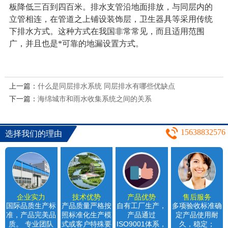
板降低三百到四百米。排水支管沿地面排放，与同层内的
立管相连，在管道之上铺设装饰层，卫生器具等采用传统
下排水方式。这种方式在我国非常常见，而且适用范围
广，并且也是*可靠的地漏设置方式。
上一篇：
什么是同层排水系统 同层排水有哪些优缺点
下一篇：
海绵城市和雨水收集系统之间的关系
15638832576
选择我们的理由
企业实力
技术优势
产品优势
售后服务
国际品质生产标
产品质量严格按
自有工厂生产，
多项验收标准确
准，产品完美品
照标准化生产模
产品通过
定产品使用耐
质。 专业团队
式或客户特殊要
ISO9001体系，
久，稳定；