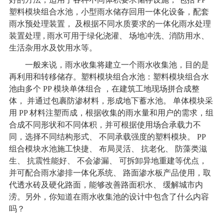
塑料模块组合水池，小型雨水储存回用一体化设备，配套
雨水预处理装置， 及根据不同水质要求的一体化雨水处理
装置处理 , 雨水可用于绿化浇灌、 场地冲洗、消防用水、
生活杂用水及饮用水等。
一般来说，雨水收集将建立一个雨水收集池，目的是
再利用和转移储存。塑料模块组合水池：塑料模块组合水
池由多个 PP 模块单体组合 ，在建筑工地现场拼合成整
体， 并通过包裹防渗材料，形成地下蓄水池。 单体模块采
用 PP 材料注塑而成，根据收集的雨水量和用户的需求，组
合成不同形状和不同体积，并可根据使用场合承载力不
同，选择不同结构形式、 不同承载强度的塑料模块。 PP
组合模块水池施工快捷、 布局灵活、 抗老化、 防藻类滋
生、 抗震性能好、 不会渗漏、 可拆卸异地重建等优点，
并可配合雨水渗排一体化系统、 路面渗水板产品使用，取
代透水砖及硬化路面，能够改善路面积水、 缓解城市内
涝。另外，你知道在雨水收集池的设计中包含了什么内容
吗？