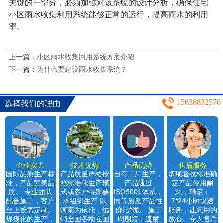
关键的一部分，必须加强对该系统的设计分析，确保住宅
小区雨水收集利用系统能够正常的运行，提高雨水的利用
率。
上一篇：
小区雨水收集回用系统方案介绍
下一篇：
为什么要建设雨水收集系统？
15638832576
选择我们的理由
企业实力
技术优势
产品优势
售后服务
国际品质生产标
产品质量严格按
自有工厂生产，
多项验收标准确
准，产品完美品
照标准化生产模
产品通过
定产品使用耐
质。 专业团队
式或客户特殊要
ISO9001体系，
久，稳定；
配合施工，客户
求组织生产 以
同等质量产品性
7*24小时快速
至上按需定制。
河南为依托，远
价比*优。 施工
服务，让您用的
规模化的生产，
销全国各地在国
周期短，速度
放心。专人售后