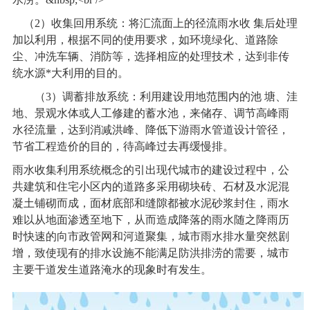
（2）收集回用系统：将汇流面上的径流雨水收 集后处理
加以利用，根据不同的使用要求，如环境绿化、道路除
尘、冲洗车辆、消防等，选择相应的处理技术，达到非传
统水源*大利用的目的。
（3）调蓄排放系统：利用建设用地范围内的池 塘、洼
地、景观水体或人工修建的蓄水池，来储存、调节高峰雨
水径流量，达到消减洪峰、降低下游雨水管道设计管径，
节省工程造价的目的，待高峰过去再缓慢排。
雨水收集利用系统概念的引出现代城市的建设过程中，公
共建筑和住宅小区内的道路多采用砌块砖、石材及水泥混
凝土铺砌而成，面材底部和缝隙都被水泥砂浆封住，雨水
难以从地面渗透至地下，从而造成降落的雨水随之降雨历
时快速的向市政管网和河道聚集，城市雨水排水量突然剧
增，致使现有的排水设施不能满足防洪排涝的需要，城市
主要干道发生道路淹水的现象时有发生。