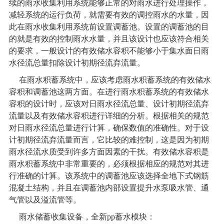
续的雨水收集利用系统能够正常的对雨水进行处理操作，
减轻系统的运行负荷，就需要有效的调控雨水的水量，因
此在雨水收集利用系统前设置调蓄池。设置的调蓄池的目
的就是有效的控制雨水水量，并且该设计也应该符合相关
的要求，一般设计的有效储水容积不能够小于集水面日雨
水径流总量扣除设计初期径流弃流量。
在雨水积蓄系统中，应该考虑雨水积蓄系统的有效储水
容积和调蓄池这两方面。在进行雨水积蓄系统的有效储水
容积的设计时，应该对日雨水径流总量、设计初期径流弃
流量以及有效储水容积进行详细的分析。根据相关的规范
对日雨水径流总量进行计算，确保数值的准确性。对于设
计初期径流弃流量而言，它比较的难控制，这是因为初期
雨水径流水质受到许多方面因素的干扰。有效储水容积是
雨水积蓄系统中非常重要的，必须根据相应的规范对其进
行准确的计算。该系统中的调蓄池应该选择全地下式钢筋
混凝土结构，并且在调蓄池内部设置提升水泵吸水管、通
气管以及溢流管等。
雨水储蓄收集设备，全新pp蓄水模块：