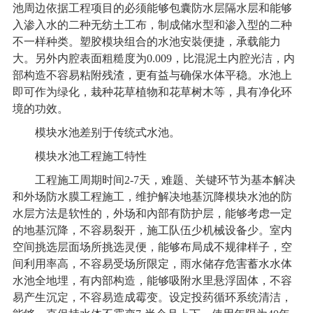
池周边依据工程项目的必须能够包囊防水层隔水层和能够
入渗入水的二种无纺土工布，制成储水型和渗入型的二种
不一样种类。塑胶模块组合的水池安裝便捷，承载能力
大。另外内腔表面粗糙度为0.009，比混泥土内腔光洁，内
部构造不容易粘附残渣，更有益与确保水体平稳。水池上
即可作为绿化，栽种花草植物和花草树木等，具有净化环
境的功效。
模块水池差别于传统式水池。
模块水池工程施工特性
工程施工周期时间2-7天，难题、关键环节为基本解决
和外场防水膜工程施工，维护解决地基沉降模块水池的防
水层方法是软性的，外场和內部有防护层，能够考虑一定
的地基沉降，不容易裂开，施工队伍少机械设备少。室内
空间挑选层面场所挑选灵便，能够布局成不规律样子，空
间利用率高，不容易受场所限定，雨水储存危害蓄水水体
水池全地埋，有内部构造，能够吸附水里悬浮固体，不容
易产生沉定，不容易造成霉变。设定投药循环系统清洁，