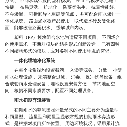
形式、 不同承载强度的塑料模块。 PP 组合模块水池施工
快捷、 布局灵活、 抗老化、 防藻类滋生、 抗震性能好、
不会渗漏、 可拆卸异地重建等优点， 并可配合雨水渗排一
体化系统、 路面渗水板产品使用，取代透水砖及硬化路
面，能够改善路面积水、 缓解城市内涝。
塑料（PP）模块组合水池为适应不同项目、 不同场合
的使用需求，不断对模块的结构形式创新改造， 已有四种
不同结构形式的模块，应对各种不同使用环境的需求。
一体化埋地净化系统
在每个收集端均设置截污、 入渗等源头、 分散、 小型
雨水处理设施， 末端整合过滤、 消毒、 反冲洗等设备，组
合成套雨水处理设备，埋地设置安装方便， 节约地面空
间，根据不同水质要求，配置不同处理设备。
雨水初期弃流装置
初期雨水的弃流按照计量形式的不同主要分为流量型
和雨量型。 流量型和雨量型是较常规的初期雨水弃流形
式，是根据对项目所在位置、 周边环境状况，采用累计流