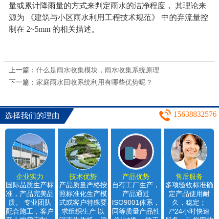
量或累计降雨量的方式来判定雨水的洁净程度， 其理论来
源为 《建筑与小区雨水利用工程技术规范》 中的弃流量控
制在 2~5mm 的相关描述。
上一篇：
什么是雨水收集模块，雨水收集系统原理
下一篇：
家庭雨水回收系统利用有哪些优势呢？
15638832576
选择我们的理由
企业实力
技术优势
产品优势
售后服务
国际品质生产标
产品质量严格按
自有工厂生产，
多项验收标准确
准，产品完美品
照标准化生产模
产品通过
定产品使用耐
质。 专业团队
式或客户特殊要
ISO9001体系，
久，稳定；
配合施工，客户
求组织生产 以
同等质量产品性
7*24小时快速