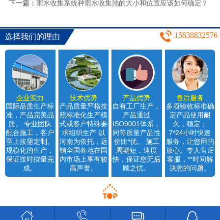
下一篇：
雨水收集系统种雨水收集池的大小和位置应该如何确定？
15638832576
选择我们的理由
企业实力
技术优势
产品优势
售后服务
国际品质生产标
产品质量严格按
自有工厂生产，
多项验收标准确
准，产品完美品
照标准化生产模
产品通过
定产品使用耐
质。 专业团队
式或客户特殊要
ISO9001体系，
久，稳定；
配合施工，客户
求组织生产 以
同等质量产品性
7*24小时快速
至上按需定制。
河南为依托，远
价比*优。 施工
服务，让您用的
规模化的生产，
销全国各地在国
周期短，速度
放心。专人售后
保证按时按量完
内市场上享有较
快，保证您无后
客服，**时间解
成。
高声誉。
顾之忧。
决您的问题。