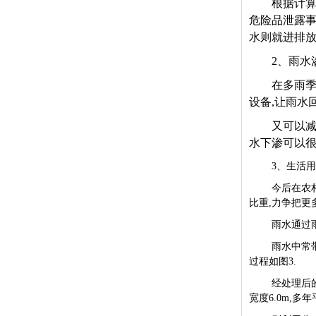
根据计算
危险品泄露事
水则就进排放
2
、雨水
在多雨季
设备,让雨水
又可以减
水下渗可以很
3、生活
今后在农
比重,力争把更
雨水通过
雨水中常
过程如图3.
经处理后
宽度6.0m,多