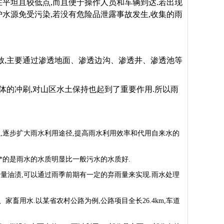
平坦且较低点,而且便于操作人员和车辆到达.若出现
水源免受污染,若没有危险品泄露事故发生,收集的雨
放,主要通过渗透地面、渗透边沟、渗透井、渗透池等
体的冲刷,对山区水土保持也起到了重要作用.所以雨
,逐步扩大雨水利用途径,提高雨水利用效率和代用自来水的
*的是雨水的水质明显比一般污水的水质好.
量油渍,可以通过雨季前期有一定的弃雨量来实现.雨水处理
畜用水.以某省农村公路为例,公路项目全长26.4km,车道