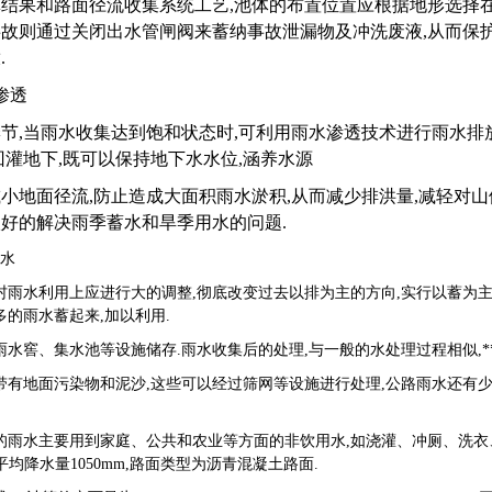
结果和路面径流收集系统工艺,池体的布置位置应根据地形选择在
故则通过关闭出水管闸阀来蓄纳事故泄漏物及冲洗废液,从而保护
.
渗透
节,当雨水收集达到饱和状态时,可利用雨水渗透技术进行雨水排
回灌地下,既可以保持地下水水位,涵养水源
小地面径流,防止造成大面积雨水淤积,从而减少排洪量,减轻对山
好的解决雨季蓄水和旱季用水的问题.
用水
村雨水利用上应进行大的调整,彻底改变过去以排为主的方向,实行以蓄为主
多的雨水蓄起来,加以利用.
雨水窖、集水池等设施储存.雨水收集后的处理,与一般的水处理过程相似,*
带有地面污染物和泥沙,这些可以经过筛网等设施进行处理,公路雨水还有少
的雨水主要用到家庭、公共和农业等方面的非饮用水,如浇灌、冲厕、洗衣、家
年平均降水量1050mm,路面类型为沥青混凝土路面.