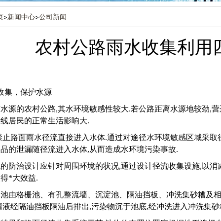
页
>
新闻中心
>
公司新闻
农村公路雨水收集利用
收集，保护水源
水源的农村公路,其水环境敏感性较大.若公路距离水源地较劲,
线居民的正常生活影响大.
禁止路面雨水径流直接进入水体.通过对途径水环境敏感区域采取
品的泄漏随径流进入水体,从而造成水环境污染事故.
的防治设计应针对周围环境的状况,通过设计径流收集设施,以消
得*大效益.
集池由格栅池、有孔整流墙、沉淀池、隔油挡板、冲洗集砂糟及相
清液经隔油挡板隔油后排出,污染物沉于池底,经冲洗进入冲洗集砂