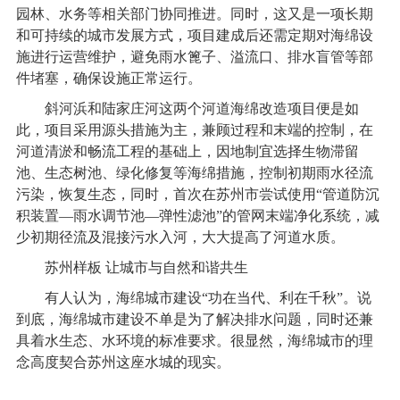
园林、水务等相关部门协同推进。同时，这又是一项长期
和可持续的城市发展方式，项目建成后还需定期对海绵设
施进行运营维护，避免雨水篦子、溢流口、排水盲管等部
件堵塞，确保设施正常运行。
斜河浜和陆家庄河这两个河道海绵改造项目便是如
此，项目采用源头措施为主，兼顾过程和末端的控制，在
河道清淤和畅流工程的基础上，因地制宜选择生物滞留
池、生态树池、绿化修复等海绵措施，控制初期雨水径流
污染，恢复生态，同时，首次在苏州市尝试使用“管道防沉
积装置—雨水调节池—弹性滤池”的管网末端净化系统，减
少初期径流及混接污水入河，大大提高了河道水质。
苏州样板 让城市与自然和谐共生
有人认为，海绵城市建设“功在当代、利在千秋”。说
到底，海绵城市建设不单是为了解决排水问题，同时还兼
具着水生态、水环境的标准要求。很显然，海绵城市的理
念高度契合苏州这座水城的现实。