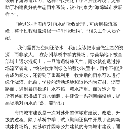
缓解下游河道压力。这样不仅美化了小区居住环境，更有
助于构建良好的生态雨水系统，被业内奉为“海绵城市发展
样本”。
“通过这些‘海绵’对雨水的吸收处理，可缓解径流高
峰，整个过程就像海绵一样‘呼吸吐纳’。”相关工作人员介
绍。
“我们需要把空间还给水，我们应该把水当做宝贵的资
源，而非敌人。”在苏州草桥中学的操场，绿茵场地下被全
部铺上透水混凝土，一旦遭遇特殊天气，雨水就会透过操
场流至管道，*终被收集到绿色的蓄水装置中，雨水不但没
有成为积水，还得到了重新利用，收集后的雨水可以进行
绿化浇灌。此前，学校的活动场地和道路均为石材、沥青
路面，遇到暴雨操场排水不畅、积水严重。而改造之后，
所有路面都换成了透水铺装，并建设一系列海绵设施，提
高场地对雨水的“蓄、滞”能力。
海绵城市建设是一次对苏州整体城市建设、改造、升
级的过程。除了草桥中学，试点期间还集中开展了金阊新
城体育场馆、姑苏软件园等公共建筑的海绵城市建设，通