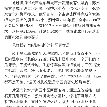
通过将海绵城市理念与城市开发建设有机融合，苏州
探索形成了改善水环境、保护水生态、强化水安全、弘扬
水文化的协同模式。截至目前，全市建成区共完成落实海
绵城市要求的项目422个，预计至2020年底，全市475.88平
方公里的建成区中，有100.7平方公里达到海绵城市建设要
求，达标率21.16%。计划到2030年，城市建成区80%以上
的面积达到目标要求。
见缝插针 “低影响建设”社区更宜居
位于平江新城的新天地家园北区是动迁安置小区，小
区内透水砖铺装的人行道、隔几十厘米就有一个开孔的马
路牙子、下沉式绿地、生态停车位等海绵设施，不仅增强
了截流、蓄滞、净化雨水能力，也让它成为海绵景观小
区。“过去我们担心的道路积水、停车位紧张等问题，现在
都不是问题。”居民谈及改造后小区的变化纷纷点赞。
片区内的水岸家园小区两面临河，通过立管断接、侧
石开孔引流雨水、预制拼装透水基块、绿地下沉等方式，
改变雨水快排、直排的传统做法，减少小区雨水外排量，