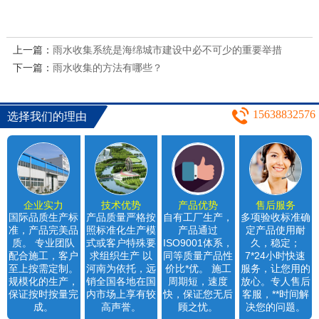
上一篇：
雨水收集系统是海绵城市建设中必不可少的重要举措
下一篇：
雨水收集的方法有哪些？
15638832576
选择我们的理由
企业实力
技术优势
产品优势
售后服务
国际品质生产标
产品质量严格按
自有工厂生产，
多项验收标准确
准，产品完美品
照标准化生产模
产品通过
定产品使用耐
质。 专业团队
式或客户特殊要
ISO9001体系，
久，稳定；
配合施工，客户
求组织生产 以
同等质量产品性
7*24小时快速
至上按需定制。
河南为依托，远
价比*优。 施工
服务，让您用的
规模化的生产，
销全国各地在国
周期短，速度
放心。专人售后
保证按时按量完
内市场上享有较
快，保证您无后
客服，**时间解
成。
高声誉。
顾之忧。
决您的问题。