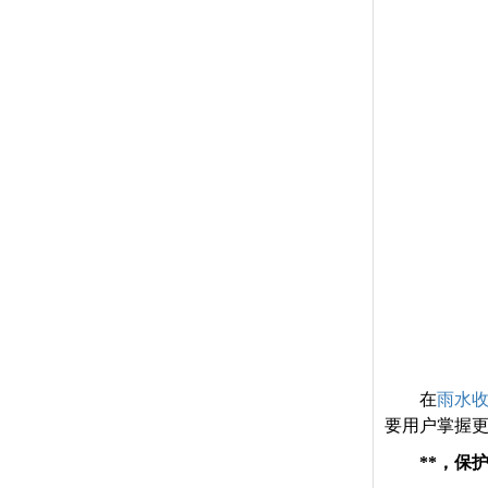
在
雨水
要用户掌握
**，保