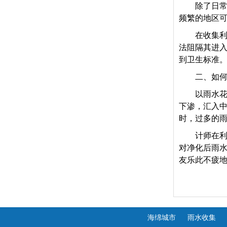
除了日
频繁的地区
在收集
法阻隔其进
到卫生标准
二、如
以雨水
下渗，汇入
时，过多的
计师在
对净化后雨
友乐此不疲
海绵城市
雨水收集