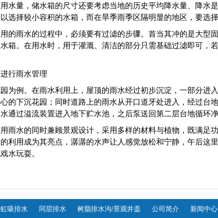
常用水量，储水箱的尺寸还要考虑当地的历史平均降水量、降水
可以选择较小容积的水箱，而在旱季雨季区隔明显的地区，要选
利用的雨水的过程中，必须要有过滤的步骤。首当其冲的是大型
入水箱。在用水时，用于灌溉、清洁的部分只需基础过滤即可，
。
何进行雨水管理
花园为例。在雨水利用上，屋顶的雨水经过初步沉淀，一部分进
中心的下沉花园；同时道路上的雨水从开口道牙处进入，经过台地
雨水通过溢流装置进入地下贮水池，之后泵送回第二层台地循环
利用雨水的同时兼顾景观设计，采用多样的材料与植物，既满足功
水的利用成为其亮点，潺潺的水声让人感觉放松和宁静，午后这
地戏水玩耍。
虹吸排水
同层排水
树脂排水沟/景观井盖
公司简介
新闻中心